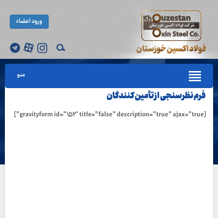
ورود اعضاء
منو
فرم نظرسنجی از تأمین کنندگان
[gravityform id=”۱۵۲″ title=”false” description=”true” ajax=”true”]