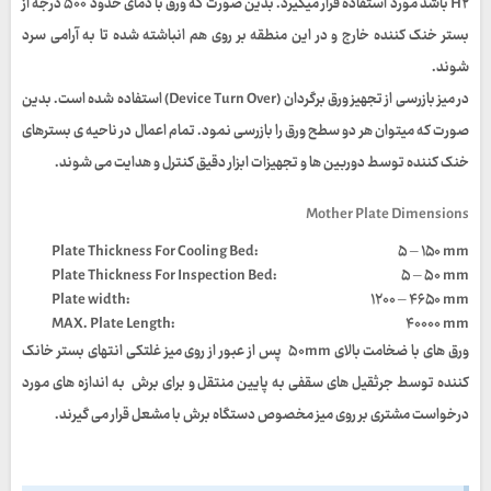
H۲
باشد مورد استفاده قرار میگیرد. بدین صورت که ورق با دمای حدود ۵۰۰ درجه از
بستر خنک کننده خارج و در این منطقه بر روی هم انباشته شده تا به آرامی سرد
شوند.
در میز بازرسی از تجهیز ورق برگردان
(Device Turn Over)
استفاده شده است. بدین
صورت که میتوان هر دو سطح ورق را بازرسی نمود. تمام اعمال در ناحیه ی بسترهای
خنک کننده توسط دوربین ها و تجهیزات ابزار دقیق کنترل و هدایت می شوند.
Mother Plate Dimensions
:Plate Thickness For Cooling Bed
۵ – ۱۵۰ mm
Plate Thickness For Inspection Bed:
۵ – ۵۰ mm
Plate width:
۱۲۰۰ – ۴۶۵۰ mm
MAX. Plate Length:
۴۰۰۰۰ mm
ورق های با ضخامت بالای ۵۰mm پس از عبور از روی میز غلتکی انتهای بستر خانک
کننده توسط جرثقیل های سقفی به پایین منتقل و برای برش به اندازه های مورد
درخواست مشتری بر روی میز مخصوص دستگاه برش با مشعل قرار می گیرند.