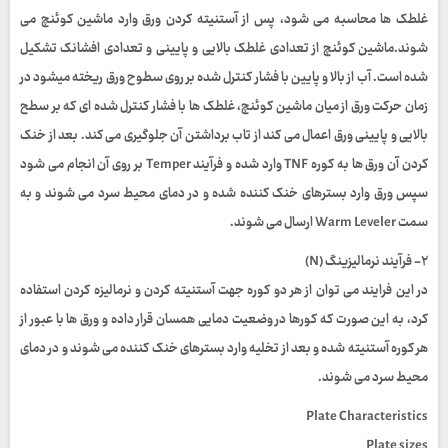
غلطک ها محاسبه می شود، پس از آستنیته کردن ورق وارد ماشین کوئنچ می
شوند.ماشین کوئنچ از تعدادی غلطک بالایی و پایینی و تعدادی افشانک تشکیل
شده است. آب از بالا و پایین با فشار کنترل شده بر روی سطوح ورق ریخته میشود در
زمان حرکت ورق از میان ماشین کوئنچ، غلطک ها با فشار کنترل شده ای که بر سطح
بالایی و پایینی ورق اعمال می کند از تاب برداشتن آن جلوگیری می کند. بعد از خنک
کردن آن ورق ها به کوره
TNF
وارد شده و فرآیند
Temper
بر روی آن انجام می شود
سپس ورق وارد بسترهای خنک کننده شده و در دمای محیط سرد می شوند و به
سمت
Warm Leveler
ارسال می شوند.
۲- فرآیند نرمالیزینگ (N)
در این فرایند می توان از هر دو کوره جهت آستنیته کردن و نرمالیزه کردن استفاده
کرد، به این صورت که کورها در وضعیت دمایی همسان قرار داده و ورق ها با عبور از
هر کوره آستنیته شده و بعد از تخلیه وارد بسترهای خنک کننده می شوند و در دمای
محیط سرد می شوند.
Plate Characteristics
Plate sizes