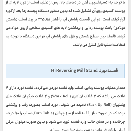
با توجه به اکسیداسیون آهن در دماهای بالا، پس از تخلیه اسلب از کوره لایه ای از
پوسته اکسیدی روی آن تشکیل شده که بدین منظور دستگاه پوسته زدا بعد از کوره
قرار گرفته است. در این قسمت پاشش آب با فشار
۲۲۵Bar
بر روی اسلب (شمش
فولادی) باعث پوسته زدایی و برداشتن لایه های اکسیدی سطحی از روی مواد می
گردد. فاصله بین سطح شمش و نازل های پاشش آب در این دستگاه با توجه به
ضخامت اسلب قابل کنترل می باشد.
قفسه نورد Hi Reversing Mill Stand
بعد از عملیات پوسته زدایی، اسلب وارد قفسه نوردی می گردد. قفسه نورد دارای
۴
غلتک می باشد که
۲
غلتک آن کاری
(Work Roll)
و
۲
غلتک دیگر آن غلتک های
پشتیبان
(Back Up Roll)
نامیده می شوند، نورد اسلب بصورت رفت و برگشتی
بوده که در صورت نیاز با استفاده از میز چرخان
(Turn Table)
اسلب را
۹۰
درجه
چرخانده و در همان حالت وارد قفسه نورد می شود و بدین صورت میتوان عرض
اسلب را افزایش داد و به عرض ورق درخواستی رساند.