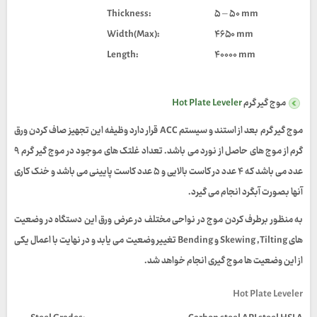
:Thickness
۵ – ۵۰ mm
Width(Max):
۴۶۵۰ mm
:Length
۴۰۰۰۰ mm
موج گیر گرم
Hot Plate Leveler
موج گیر گرم بعد از استند و سیستم
ACC
قرار دارد وظیفه این تجهیز صاف کردن ورق
گرم از موج های حاصل از نورد می باشد. تعداد غلتک های موجود در موج گیر گرم
۹
عدد می باشد که
۴
عدد در کاست بالایی و
۵
عدد کاست پایینی می باشد و خنک کاری
آنها بصورت آبگرد انجام می گیرد.
به منظور برطرف کردن موج در نواحی مختلف در عرض ورق این دستگاه در وضعیت
های
Skewing ,Tilting
و
Bending
تغییر وضعیت می یابد و در نهایت با اعمال یکی
از این وضعیت ها موج گیری انجام خواهد شد.
Hot Plate Leveler