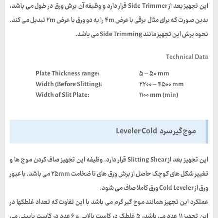
این تجهیز بعد از
Side Trimmer
قرار دارد و وظیفه آن برش ورق در طول می باشد،
بدین صورت که برای مثال برقی با عرض
۴m
را یه دو ورق با عرض
۲m
تبدیل می کند.
نحوه برش این تجهیز مانند
Side Trimming
می باشد.
Technical Data
:Plate Thickness range
۵ – ۵۰ mm
Width (Before Slitting):
۲۲۰۰ – ۴۵۰۰ mm
:Width of Slit Plate
۱۱۰۰ mm (min)
موج گیر سرد Leveler Cold
این تجهیز بعد از
Slitting Shear
قرار دارد. وظیفه این تجهیز صاف کردن موج ها و
تغییر شکل های کوچک حاصل از برش ورق های تا ضخامت
۲۵mm
می باشد. با عبور
ورق از
Cold Leveler
ورق کاملا صاف می شود.
عملکرد این تجهیز همانند موج گیر گرم می باشد با این تفاوت که تعداد غلطکها در
این تجهیز
۱۱
عدد می باشد،
۵
غلطک در کاست بالایی و
۶
عدد در کاست پایینی می