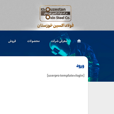
معرفی شرکت
محصولات
فروش
ورود
[userpro template=login]