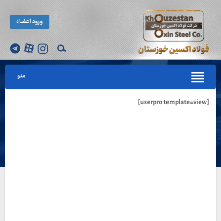
ورود اعضاء
منو
[userpro template=view]