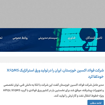
تامین کنندگان
فناوری
سیستم مدیریتی
روابط عمومی
تم
شرکت فولاد اکسین خوزستان، ایران را در تولید ورق استراتژیک X۶۵MS
خودکفا کرد
مدیر عامل شرکت فولاد اکسین خوزستان گفت: این شرکت با اتکا به دانش فنی، توان تخصصی
و تجهیزات پیشرفته، موفق شد برای نخستین بار در کشور ورق فولادی با گرید API۵L X۶۵MS
ویژه خطوط انتقال نفت و گاز ترش را تولید کند.
ادامه مطلب