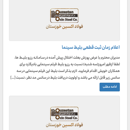
اعلام زمان ثبت قطعی بلیط سینما
مدیران محترم با عرض پوزش بعلت اختلال پیش آمده در سـامـانـه رزرو بلیــط ها،
لطفا ازظهر امروز(سه شنبه) نسبت به رزرو بلیط فیلم سینمایی بادیگارد برای
همکاران خویش اقدام فرمایید. لازم بذکر است بلیط این فیلم سینمایی در سه
سانس زیر قابل ارائه می باشد و اولویت دریافت بلیط در سانس مد نظر ، نسبت […]
ادامه مطلب