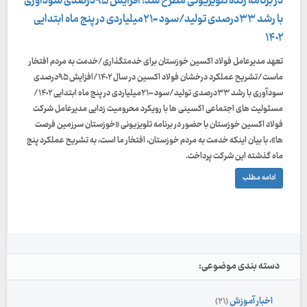
در برنامه زنده تلویزیونی مطرح شد؛ افزایش ۹۵درصدی سودآوری
با رشد ۳۳درصدی تولید/سود ۲۱٠٠میلیاردی در پنج ماه ابتدایی
۱۴٠۲
تعهد مدیرعامل فولاد اکسین خوزستان برای خدمتگذاری/خدمت به مردم افتخار
ماست/تشریح عملکرد درخشان فولاد اکسین در سال ۱۴٠۲/افزایش ۹۵درصدی
سودآوری با رشد ۳۳درصدی تولید/سود ۲۱٠٠میلیاردی در پنج ماه ابتدایی ۱۴٠۲/
مسئولیت های اجتماعی اکسینی ها با رویکرد محرومیت زدایی مدیرعامل شرکت
فولاد اکسین خوزستان با حضور در برنامه تلویزیونی «خوزستان سرزمین فرصت
ها»، با بیان اینکه خدمت به مردم خوزستان، افتخار ما است، به تشریح عملکرد پنج
ماه گذشته این شرکت پرداخت.
ادامه مطلب
دسته بندی موضوعی:
اخبار آموزش
(۲۱)