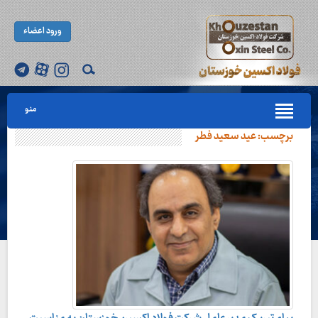
ورود اعضاء
منو
برچسب:
عید سعید فطر