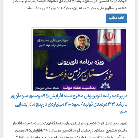
شرکت فولاد اکسین خوزستان با رشد ۴۵درصدی صادرات خود، در مراسم بیست و
هفتمین سالروز ملی صادرات به عنوان صادرکننده برتر کشور انتخاب شد.
ادامه مطلب
در برنامه زنده تلویزیونی مطرح شد؛ افزایش ۹۵درصدی سودآوری
با رشد ۳۳درصدی تولید/سود ۲۱٠٠میلیاردی در پنج ماه ابتدایی
۱۴٠۲
تعهد مدیرعامل فولاد اکسین خوزستان برای خدمتگذاری/خدمت به مردم افتخار
ماست/تشریح عملکرد درخشان فولاد اکسین در سال ۱۴٠۲/افزایش ۹۵درصدی
سودآوری با رشد ۳۳درصدی تولید/سود ۲۱٠٠میلیاردی در پنج ماه ابتدایی ۱۴٠۲/