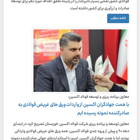
فولادی کشور نقشی بسیار تاثیرگذار را در زمینه تحقق اهداف مورد نظر برای توسعه
صادرات و ارزآوری برای کشور داشته است.
ادامه مطلب
معاون برنامه ریزی و توسعه فولاد اکسین:
با همت جهادگران اکسین از واردات ورق های عریض فولادی به
صادرکننده نمونه رسیده ایم
معاون توسعه و برنامه ریزی شرکت فولاد اکسین خوزستان تصریح کرد: در ابتدای
دهه ۹۰ و پیش از ورود جدی فولاد اکسین، همه ورق های عریض فولادی وارداتی
بودند اما با همت جهادگران اکسین امروز با استانداردهای جهانی صادرکننده نمونه