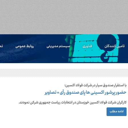
تامین کنندگان
فناوری
سیستم مدیریتی
روابط عمومی
تم
با استقرار صندوق سیار در شرکت فولاد اکسین؛
حضور پرشور اکسینی ها پای صندوق رأی + تصاویر
کارگران شرکت فولاد اکسین خوزستان در انتخابات ریاست جمهوری شرکن نمودند.
ادامه مطلب