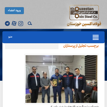
ورود اعضاء
منو
برچسب:
تجلیل از پرستاران
به مناسبت سالروز میلاد حضرت زینب (س)؛