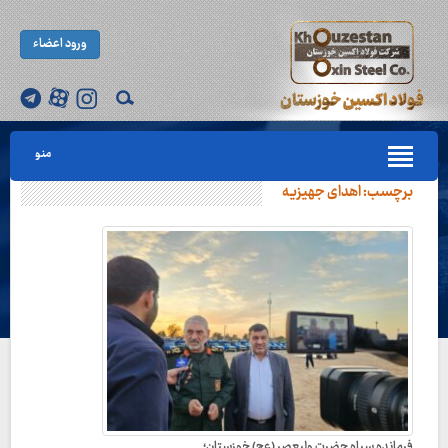
ورود اعضاء
منو
برچسب:
اهدای جهیزیه
فرمانده سپاه حضرت ولیعصر (عج) خوزستان؛