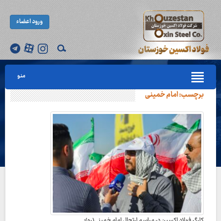
ورود اعضاء
منو
برچسب:
امام خمینی
کارگر فولاد اکسین در مراسم ارتحال امام خمینی(ره):