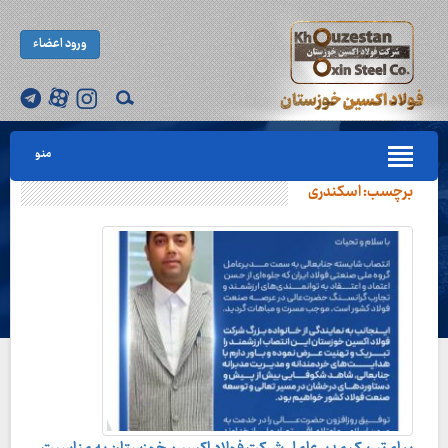
ورود اعضاء
منو
برچسب:
اسکندری