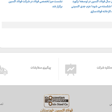
رترین سال فولاد اکسین در توسعه/رکورد
نشست میز تخصصی فولاد در شرکت فولاد اکسین
ریزی و توسعه فولاد اکسین خوزستان؛
ها شکسته می شود/عزم جدی اکسینی
برگزار شد
 کارخانه فولادسازی
ملکرد شرکت
پیگیری سفارشات
س
تما