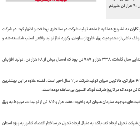
در سالجاری، از شکستن رکورد بیشترین میزان تولید و عبور از مرز ۴٠٠ هزار تن علیرغم
به گزارش روابط عمومی شرکت، مهندس علی محمدی در جمع خبرنگاران به تشریح عملکرد ۶ ماهه تولید شرکت در سالجاری پرداخت و اظهار کرد: در شرکت
کسین خوزستان در ۶ ماهه اول سال ۱۴٠۲، با احتساب ۱۸ روز توقف ناشی از محدودیت برق خارج از سازمان، رکورد تناژ تولید واقعی اسلب شکسته شد و
وی با اشاره به رشد ۲٠ درصدی تولید، افزود: میزان تولید در ۶ماه ابتدایی سال گذشته ۳۳۸ هزار و ۹۸۹ تن بود که امسال بیش از ۶۸ هزار تن، تولید افزایش
مدیرعامل شرکت فولاد اکسین خوزستان با بیان اینکه ثبت تولید ۴٠۷ هزار تن، بالاترین میزان تولید شرکت در ۲ سال اخیر است، گفت: علاوه بر این بيشترین
محمدی اولویت مجموعه مدیریتی شرکت را استفاده حداکثری از ظرفیت‌های موجود سازمان عنوان کرد و افزود: هفت هزار و ۸۱۶ تن از تولیدات، مربوط به ورق
ن شرکت تحول ایجاد کند بلکه به دنبال ایجاد تحول در ساختار اقتصاد کشور به ویژه استان