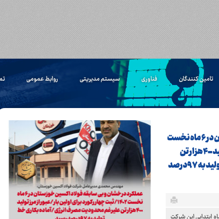
تامین کنندگان
فناوری
سیستم مدیریتی
روابط عمومی
تم
عملکرد درخشان و بی سابقه فولاد اکسین خوزستان در ۶ ماه نخست
۱۴٠۲/ثبت چهار رکورد برای اولین بار/عبور از مرز تولید ۴٠٠هزار تن
علیرغم محدودیت مصرف انرژی/آماده بکاری خط تولید به ۹۷درصد
مل شرکت فولا اکسین خوزستان ضمن تشریح عملکرد ۶ ماه ابتدایی این شرکت