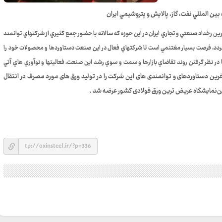
ن المللي نفت، گاز، پالايش و پتروشيمي ايران
ترين رخداد صنعتي و تجاري ايران در اين حوزه كه سالانه با حضور جمع كثيري از شركتهاي توانمند
 گردد، فرصت بسيار مغتنمي است تا شركتهاي فعال در اين صنعت دستاوردها و محصولات خود را
ر نظر گرفتن روند تقاضاي بازارها و سمت و سوي رشد اين صنعت، فعاليتها و نوآوري هاي آتي
ین دستاوردهای و توانمندی های این شرکت را در تولید ورق های مورد مصرف در انتقال
ن‌نمایشگاه عریض ترین ورق فولادی کشور عرضه شد .