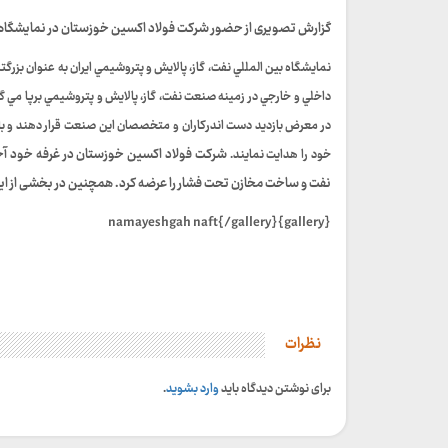
گزارش تصویری از حضور شرکت فولاد اکسین خوزستان در نمايشگاه بي
نمايشگاه بين المللي نفت، گاز، پالايش و پتروشيمي ايران به عنوان بزرگ
داخلي و خارجي در زمينه صنعت نفت، گاز، پالايش و پتروشيمي برپا مي
در معرض بازديد دست اندركاران و متخصصان اين صنعت قرار دهند و با د
شرکت فولاد اکسین خوزستان در غرفه خود آخر
خود را هدايت نمايند.
نفت و ساخت مخازن تحت فشار را عرضه کرد. همچنین در بخشی از ای
{gallery}namayeshgah naft{/gallery}
نظرات
برای نوشتن دیدگاه باید
وارد بشوید
.