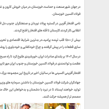
در جهان شهر صنعت و حماسه،خوزستان،در میان خروش کارون و غرور ن
فولاد اکسین خوزستان.
نامی افتخار آفرین در گستره پولاد نوردان و صنعتگران جنوب،دل اق
انقلابی،کار کردند کارستان تا قله های افتخار را فتح کردند.
بیش از ۱۵۰۰ قلب تپنده پرامید،در بدترین شرایط اقتصادی
سازی قطعات را در پیش گرفتند و چراغ خودکفایی و خودباوری را روش
در سال ۱۴۰۲ بر بلندای صادرات ایران،خورشیدی طلوع کرد تا ر
عظمت و توانمندی در فولاد اکسین خوزستان و جنوب ایران مهر تایید 
افتخار آفرینی اکسینی ها در سالیان اخیر در تاریخ این مجموعه بزرگ 
جهادگران شرکت فولاد اکسین خوزستان با داشتن سرمایه های وزی
تولید خواهند ایستاد تا در نبرد با دشمنان و بدخواهان این خاک مق
مصمم تر از همیشه حرکت کنند.