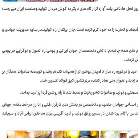
خل ها،نامی بلند آوازه تر از نام های دیگر به گوش مردان تولید وصنعت ایران می رسد؛
تصاد و تجارت را به خود گرم کرده است.جان برکفان راه تولید،در سایه مدیریت جهادی و
 و تحریم های همه جانبه،با دانش متخصصان جوان ایرانی و بومی،راه تحول و نوگرایی در بومی
ن کردند.
اه صبح امید را در کوره راه های نا امیدی روشن تر از همیشه کند؛با رشد و توسعه صادرات،همگان بر
زدند و عنوان ملی صادر کننده برتر کشور،لایق فولاد اکسین شد.
صنعتی و تولید و صادرات کشور،ثبت و ضبط شد تا راه روشن فردا پر امید بماند.
ن انسانی جوانان،متعهد و متخصص در بخش های کارگری،فنی و اداری در خط مقدم جهش
دس با گام برداشتن در مسیر رونق تولید و امید آفرینی برای ساختن ایرانی آباد و سربلند