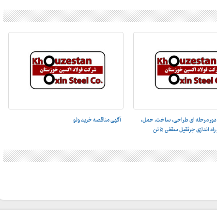
دور مرحله ای طراحی، ساخت، حمل،
آگهی مناقصه خرید ولو
 اندازى جرثقيل سقفى ۵ تن