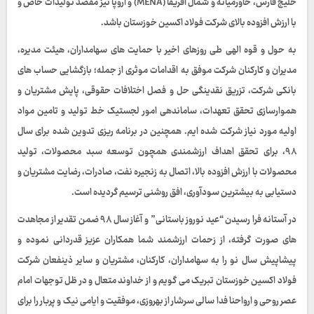
خلیج فارس، خاورمیانه و شمال آفریقا (MENA) و اروپا نیز مقصد تولیدات خاص و
با ارزش افزوده بالای شرکت فولاد اکسین خوزستان باشد.
به حول و قوه الهی طی روزهای اخیر با حمایت های سهامداران، هیئت مدیره،
مدیران و کارکنان شرکت موفق به اقدامات موثری از جمله؛ بازگشایی حساب های
بانکی شرکت، تزریق نقدینگی حل و فصل اختلافات حقوقی، پایش مشتریان و
هموارسازی تحقق تعهدات، ساماندهی امور لجستیک خط تولید و تامین مواد
اولیه مورد نیاز شرکت شده ایم. همچنین در برنامه ریزی تدوین شده برای سال
۹۸، برای تحقق اهداف ارزشمندی همچون توسعه سبد محصولات، تولید
محصولات با ارزش افزوده بالا، اتصال به زنجیره نفت، صادرات، رضایت مشتریان و
دستیابی به بیشترین سودآوری، افق روشنی ترسیم گردیده است.
در آستانه فرا رسیدن “عید نوروز باستانی” و آغاز سال ۹۸ ضمن تقدیر از مجاهدت
های صورت گرفته، از زحمات ارزشمند شما همکاران عزیز قدردانی نموده و
پیشاپیش سال نو را به سهامداران، کارکنان، مشتریان و سایر ذینفعان شرکت
فولاد اکسین خوزستان تبریک می گویم و از خداوند متعال و در ظل توجهات امام
عصر روحی و ارواحنا فدا سالی سرشار از بهروزی، موفقیت و ایامی نیک و پربار را برای