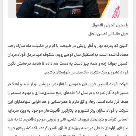
یا محول الحول و الاحوال
حول حالنا الی احسن الحال
اکنون که زمزمه بهار و آغاز رویش در طبیعت با ایام پر فضیلت ماه مبارک رجب
مصادف شده است، به استقبال سال نو می رویم. شکوفه امید در دل فولاد مردان
اکسین جوانه زده و همه چیز دست به دست هم داده تا شاهد درخشش نگین
فولاد کشور بر تارک تفتیده خاک مقدس خوزستان باشیم.
شرکت فولاد اکسین خوزستان همزمان با آغاز بهار، پویشی نو از امید و اعتلا در
مسیر خود آغاز نموده و در سال ۹۸ قله‌های رفیع مشتری‌مداری و بهبود مستمر را
هدف قرار داده است. رجاء واثق دارم با همراستایی و هم افزایی سهامداران این
شرکت با فولاد سازان برتر کشور و با بکارگیری قابلیت‌های موجود به ویژه سرمایه
انسانی کارآمد و بنیان‌های نیرومند علمی، فنی و تجربی موجود قادریم که نه تنها
نیازهای بازارهای داخلی در زمینه ورق های آلیاژی تامین گردد، بلکه کشورهای حوزه