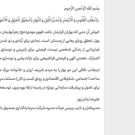
بِسْمِ اللهِ الرَّحْمنِ الرَّحِیم
.یَا مُقَلِّبَ الْقُلُوبِ وَ الْأَبْصَارِ یَا مُدَبِّرَ اللَّیْلِ وَ النَّهَارِ یَا مُحَوِّلَ الْحَوْلِ وَ الْأَ
خوش آن دمی که بهاران قرارمان باشد ظهور مهدی(عج) زهرابهارمان ب
بهار، تحقق رویای رهایی از زمستان است، نمادی برای آزادی و نو ش
غبارزدایی از زندگی شخصی نیست، فرصتی برای بازبینی و نوسازی نه
المبارک، نعمتی الهی و فرصتی فراطبیعی برای بازاندیشی و نوسازی 
اینجانب تلاقی این دو بهار را به مردم شریف ایران و خانواده بزرگ
ساحت اجتماعی، شکوفایی اقتصادی و رونق کسب و کار را مسئلت می‌
برای تحول و پیشرفت سازمانی بویژه در زمینه ارتقا بهره وری، توسع
علیرضا زمان‌پور
مدیرعامل و نایب رییس هیأت مدیره شرکت سرمایه‌گذاری صندوق 