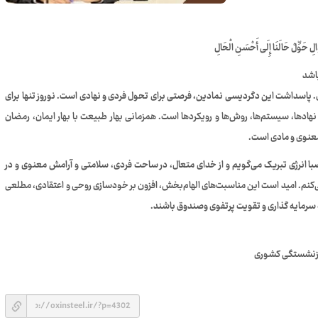
حْوَالِ حَوِّلْ حَالَنَا إِلَی أَحْسَنِ الْحَالِ
اشد
دن. پاسداشت این دگردیسی نمادین، فرصتی برای تحول فردی و نهادی است. نوروز تنها برای
ادها، سیستم‌ها، روش‌ها و رویکردها است. همزمانی بهار طبیعت با بهار ایمان، رمضان
معنوی و مادی است.
 صبا انرژی تبریک می‌گویم و از خدای متعال، در ساحت فردی، سلامتی و‌ آرامش معنوی و در
کنم. امید است این مناسبت‌های الهام‌بخش، افزون بر خودسازی روحی و اعتقادی، مطلعی
ه سرمایه گذاری و تقویت پرتفوی وصندوق باشند.
بازنشستگی کشوری