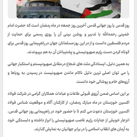
روز قدس یا روز جهانی قدس آخرین روز جمعه در ماه رمضان است که حضرت امام
خمینی رحمه‌الله با تدبیر و روشن بینی آن را روزی رسمی برای حمایت از
مردم فلسطین دانست و از در این روز مسلمانان جهان در راهپیمایی روز قدس برای
کوتاه کردن دست رژیم صهیونیستی و پشتیبانان آن به هم بپیوندند.
به همین دلیل، ایستادگی ملت های شجاع در مقابل صهیونیستم و استکبار جهانی
را می توان اصلی ترین دلیل ناکام ماندن صهیونیست در رسیدن به رویاها و
آرزوهای خام و پوشالی خود دانست.
بر این اساس ضمن آرزوی قبولی طاعات و عبادات همکاران گرامی در شرکت فولاد
اکسین خوزستان در ماه مبارک رمضان، از کارکنان آگاه و موقعیت شناس فولاد
اکسین خوزستان دعوت می کنم تا با حضور خود در راهپیمایی روز جهانی قدس،
انزجار خویش از جنایات رژیم غاصب صهیونیستی را ابراز داشته و دلبستگی خود
به آرمان های انقلاب اسلامی را در برابر جهانیان به نمایش گذارند.