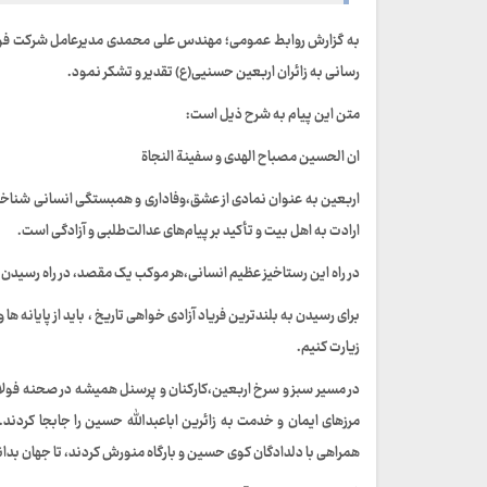
به گزارش روابط عمومی؛ مهندس علی محمدی مدیرعامل شرکت فول
رسانی به زائران اربعین حسنیی(ع) تقدیر و تشکر نمود.
متن این پیام به شرح ذیل است:
ان الحسین مصباح الهدی و سفینة النجاة
اربعین به عنوان نمادی از عشق،وفاداری و همبستگی انسانی شناخت
ارادت به اهل بیت و تأکید بر پیام‌های عدالت‌طلبی و آزادگی است.
در راه این رستاخیز عظیم انسانی،هر موکب یک مقصد، در راه رسیدن
برای رسیدن به بلندترین فریاد آزادی خواهی تاریخ ، باید از پایانه ه
زیارت کنیم.
در مسیر سبز و سرخ اربعین،کارکنان و پرسنل همیشه در صحنه فولاد
مرزهای ایمان و خدمت به زائرین اباعبدالله حسین را جابجا کردند
همراهی با دلدادگان کوی حسین و بارگاه منورش کردند، تا جهان بداند