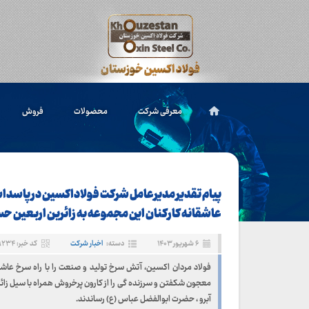
معرفی شرکت
محصولات
فروش
پیام تقدیر مدیرعامل شرکت فولاداکسین در پاس
عاشقانه کارکنان این مجموعه به زائرین اربعین ح
۶ شهریور ۱۴۰۳
دسته:
اخبار شرکت
کد خبر: ۹۲۳۴
فولاد مردان اکسین، آتش سرخ تولید و صنعت را با راه سرخ عاشور
معجون شکفتن و سرزنده گی را از کارون پرخروش همراه با سیل زائر
آبرو ، حضرت ابوالفضل عباس (ع) رساندند.