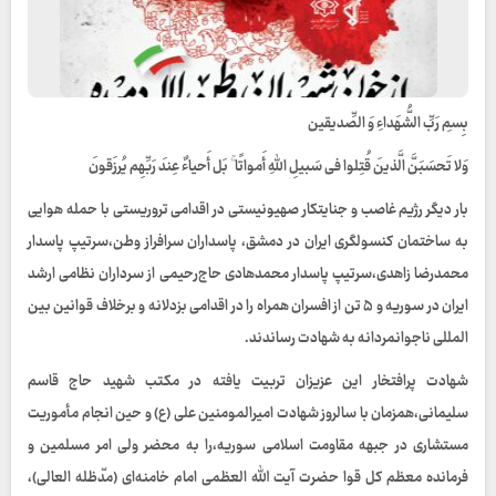
بِسمِ رَبِّ الشُّهَداءِ وَ الصِّدیقین
وَلا تَحسَبَنَّ الَّذینَ قُتِلوا فی سَبیلِ اللَّهِ أَمواتًا ۚ بَل أَحیاءٌ عِندَ رَبِّهِم یُرزَقونَ
بار دیگر رژیم غاصب و جنایتکار صهیونیستی در اقدامی تروریستی با حمله هوایی
به ساختمان کنسولگری ایران در دمشق، پاسداران سرافراز وطن،سرتیپ پاسدار
محمدرضا زاهدی،سرتیپ پاسدار محمدهادی حاج‌رحیمی از سرداران نظامی ارشد
ایران در سوریه و ۵ تن از افسران همراه را در اقدامی بزدلانه و برخلاف قوانين بین
المللی ناجوانمردانه به شهادت رساندند.
شهادت پرافتخار این عزیزان تربیت یافته در مکتب شهید حاج قاسم
سلیمانی،همزمان با سالروز شهادت امیرالمومنین علی (ع) و حین انجام مأموریت
مستشاری در جبهه مقاومت اسلامی سوریه،را به محضر ولی امر مسلمین و
فرمانده معظم کل قوا حضرت آیت الله العظمی امام خامنه‌ای (مدّظله العالی)،