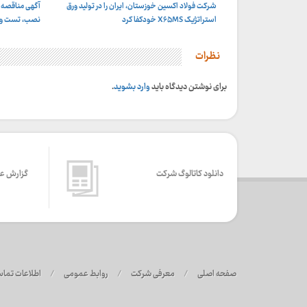
شرکت فولاد اکسین خوزستان، ایران را در تولید ورق
آگهی مناقصه 
استراتژیک X۶۵MS خودکفا کرد
نصب، تست و راه
نظرات
برای نوشتن دیدگاه باید
وارد بشوید
.
دانلود کاتالوگ شرکت
گزارش ع
صفحه اصلی
/
معرفی شرکت
/
روابط عمومی
/
اطلاعات تما