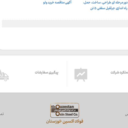
دور مرحله ای طراحی، ساخت، حمل،
آگهی مناقصه خرید ولو
 اندازى جرثقيل سقفى ۵ تن
ملکرد شرکت
پیگیری سفارشات
س
تما