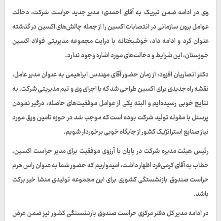
وی در ادامه ضمن تبریک به آقای احمدی؛ مدیر جدید حراست شرکت، دخالت
عوامل برون سازمانی در انتصابات اکسین را از جمله چالش‌های اکسین در گذشته
عنوان کرد و ادامه داد، خوشبختانه با درایت مجموعه مدیریتی فولاد اکسین
خوزستان، این شرایط و دخالت‌های مورد اشاره وجود ندارد.
دکتر انصاریان افزود: از زمان حضور آقای مهندس ابراهیمی به عنوان مدیر عامل،
نقشه راه جدیدی برای اکسین طراحی شد که با اجرای وی و تیم مدیریتی شرکت، به
نتایج خوبی رسیده‌ایم و البته یکی از عوامل موفقیت‌های حاصله، درگیر نمودن
پرسنل با مقوله تولید شرکت بوده است که موجب شد در حوزه تامین ورق مورد
نیاز صنایع استراتژیک کشور از جایگاه خوبی برخوردار شویم.
رئیس هیئت مدیره شرکت در پایان با آرزوی موفقیت برای مدیر حراست اکسین،
خطاب به آقای کرمی‌فرد اظهار داشت، امیدواریم که حضور شما به عنوان راس هرم
حراست صندوق بازنشستگی کشوری برای این مجموعه تولیدی منشا خیر برکت
باشد.
در ادامه مدیر کل دفتر مرکزی حراست صندوق بازنشستگی کشور نیز ضمن عرض