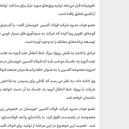
خاورمیانه قـرار می‌دهد تولیـد ورق‌هـای مـورد نیـاز بـرای سـاخت لوله‌
از کشـور تحقـق یافته است.
گونـه‌ای تغییـر پیدا کرده که شرکت به سـودآوری های بسیار خوب
توسـعه برنامه‌هـای مختلف را به وجود آورده است.
مرادی با اشاره به نقـش پـروژه بـزرگ خـط انتقـال نفت گـوره بـه جاس
نفـت گـوره بـه جاسـک موجـب شـد کـه فـولاد اکسـین خوزسـتان در ص
امـروزه مجموعـه اکسـین را بـه عنـوان حلقه واسـط میـان صنعت فـول
وی ادامه داد: بـه نظـر می رسـد که تلاش برای رسـیدن به شاخص 
شـرکت بـا پـروژه خـط انتقـال گـوره بـه جاسک به آن دست خواهد 
دشمنان خواهد شد.
عضو هیات مدیره شرکت فولاد اکسین خوزستان در خصوص پــروژه فو
مجموعــه در بلندمــدت،اظهار کرد: بـا راه‌انـدازی واحـد فولادسـاز
شـد. اهمیـت ایـن موضـوع در ایـن مرحلـه از تولیـد برای فـولاد اک