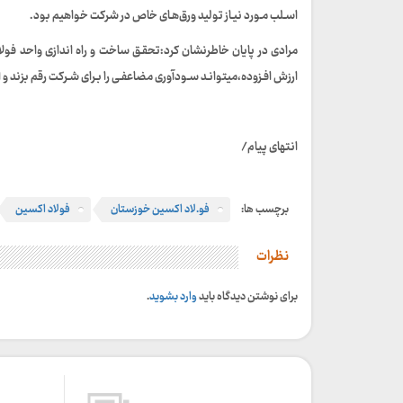
اسـلب مـورد نیـاز تولید ورق‌هـای خاص در شرکت خواهیم بود.
مرادی در پایان خاطرنشان کرد:تحقـق ساخت و راه اندازی واحد فولا
ارزش افـزوده،میتوانـد سـودآوری مضاعفـی را بـرای شـرکت رقم بزند 
انتهای پیام/
برچسب ها:
فو.لاد اکسین خوزستان
فولاد اکسین
نظرات
برای نوشتن دیدگاه باید
وارد بشوید
.