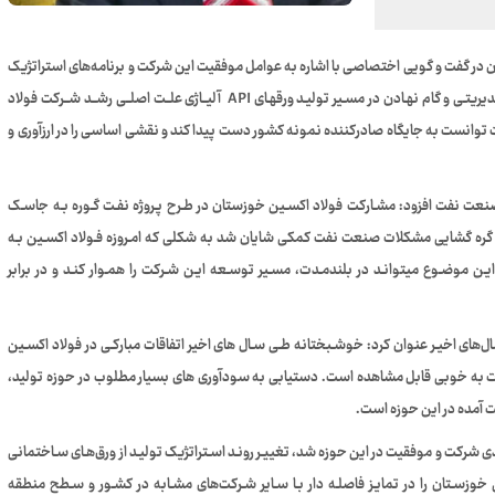
 گفت و گویی اختصاصی با اشاره به عوامل موفقیت‌ این شرکت و برنامه‌های استراتژیک
توسعه‌ای در دستور کار این مجموعه اظهار کرد: تغییـر اسـتراتژی مدیریتـی و گام نهـادن در مسـیر تولیـد ورقهـای API آلیــاژی علــت اصلــی رشــد شــرکت فولاد
 توانست به جایگاه صادرکننده نمونه کشور دست پیدا کند و نقشی اساسی را در ارزآوری و
ت نفت افزود: مشـارکت فولاد اکسـین خوزستان در طـرح پـروژه نفـت گـوره بـه جاسـک
ره گشایی مشکلات صنعت نفت کمکی شایان شد به شکلی که امـروزه فـولاد اکسـین بـه
ـن موضـوع میتوانـد در بلندمـدت، مسـیر توسـعه ایـن شـرکت را همـوار کنـد و در برابر
ی اخیـر عنوان کرد: خوشـبختانه طـی سـال های اخیر اتفاقات مبارکـی در فولاد اکسـین
ات به خوبی قابل مشاهده است. دستیابی به سودآوری های بسیار مطلوب در حوزه تولید،
ت آمده در این حوزه است.
یدی شرکت و موفقیت در این حوزه شد، تغییـر رونـد اسـتراتژیک تولیـد از ورق‌هـای سـاختمانی
رکت فـولاد اکسـین خوزسـتان را در تمایـز فاصلـه دار بـا سـایر شـرکت‌های مشـابه در کشـور و سـطح منطقه