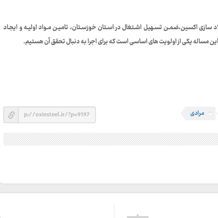
د سازی اکسین،ضمـن تسـهیل اشـتغال در اسـتان خوزسـتان، تامیـن مـواد اولیـه و ایجـاد
و این مساله یکی از اولویت های اساسی است که برای اجرا به دنبال تحقق آن هستیم.
مرادی