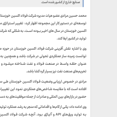
صنایع خـارج از کشـور شده است.
محمد حسین مرادی عضو هیات مدیره شرکت فولاد اکسین خوزستان در
اکسین خوزستان در سال های اخیــر بــوده اســت، به شکلی که شرکت
تولید در کشور ایفا کند.
وی با اشاره نقش آفرینی شرکت فولاد اکسین خوزستان در حوزه صنع
توانست زمینه ساز عملکردی تحولی در شرکت باشد و همچنین به گ
عنـوان حلقـه واسـط در صنعـت فـولاد و نفـت شـناخته میشـود و ای
تحریم‌های صنعت نفت نیز بسیار گره گشا باشد.
مرادی در خصوص ارزیابی وضعیـت فـولاد اکسـین خوزستان طـی سال‌ها
افتاده اسـت که با مقایسه شـاخص‌های عملکردی نمود این تغییـر
حضور در بازارهای بین المللی و صادرات از جمله موفقیت‌های به دس
وی ادامه داد: یکـی از گام‌ها و اقداماتی که منجر به رشد عملکرد تول
بـه تولیـد ورق‌هـای API و آلیـاژی بـود. آنچـه شـ