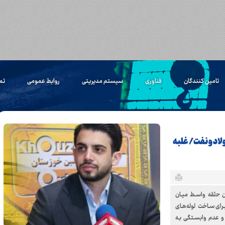
تامین کنندگان
فناوری
سیستم مدیریتی
روابط عمومی
تم
د و نفت/ غلبه
ان حلقه واسـط میـان
ـرای سـاخت لوله‌هـای
و عدم وابسـتگی بـه