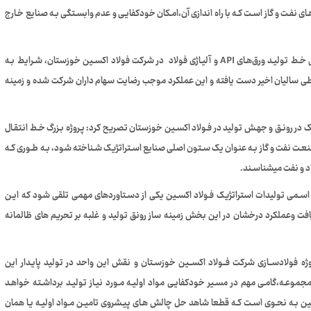
هـای نفـت و گاز اسـت کـه با راه اندازی آن،امـکان خودکفایـی و عدم وابسـتگی بـه صنایع خـارج
عضو هیات مدیره شرکت فولاد اکسین خوزستان گفت: بـا گسـترش خـط تولیـد ورق‌هـای API و آلیـاژی فولاد در شرکت فولاد اکسـین خوزستان، شـرایط بـه
ی طی سالیان اخیر دست یافته و این عملکرد موجب رضایت سهام داران شرکت شده و زمینه
ـک در رونـق و جهـش تولید در فـولاد اکسـین خوزستان تصریح کرد: پـروژه بـزرگ خـط انتقـال
نعـت نفت و گاز بـه عنوان یک سـتون اصلی صنایع اسـتراتژیک شـناخته شود، بـه طـوری کـه
اد و نفت میشناسـند.
اسـمی تولیدات استراتژیک فـولاد اکسـین یکی از دسـتاوردهای مهمی تلقی شود که ایـن
یافت وعملکرد درخشان در این بخش زمینه ساز رونق تولید و غلبه بر تحریم های ظالمانه
لادســازی شرکت فــولاد اکســین خوزسـتان و نقش این واحد در تولید پایـدار این
ی مجموعـه،گامـی مهم در مسـیر خودکفایـی مواد اولیـه مـورد نیـاز تولیـد برداشـته خواهـد
سـین بـه نحـوی اسـت کـه قطعا شاهد حل چالش هـای پیـشروی تامیـن مـواد اولیـه یـا همان