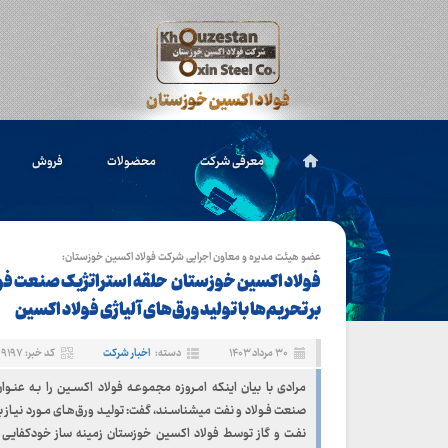
معرفی شرکت
محصولات
فروش
عضو هیئت مدیره و معاون اجرایی شرکت فولاد اکسین خوزستان:
فولاد اکسین خوزستان حلقه استراتژیک صنعت فولا
بر تحریم‌ها با تولید ورق‌های آلیاژی فولاد اکسین
۳۰ مرداد ۱۴۰۳
دسته:
اخبار شرکت
کد خبر: ۹۱۹۷
مرادی با بیان اینکه امـروزه مجموعـه فولاد اکسـین را بـه عنـو
صنعت فـولاد و نفت میشناسـند، گفت: تولیـد ورق‌هـای مـورد نیـاز ب
نفـت و گاز توسط فولاد اکسین خوزستان زمینه ساز خودکفایـی 