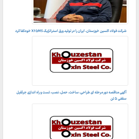
شرکت فولاد اکسین خوزستان، ایران را در تولید ورق استراتژیک X۶۵MS خودکفا کرد
آگهی مناقصه دور مرحله ای طراحی، ساخت، حمل، نصب، تست و راه اندازى جرثقيل
سقفى ۵ تن