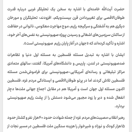
حضرت آیت‌الله خامنه‌ای با اشاره به سخن یک تحلیلگر غربی درباره قدرت
طوفان‌الاقصی برای تغییردادن قرن بیست‌ویکم، افزودند: تحلیلگران و مورخان
دیگری هم به آشفتگی و سرگیجه رژیم، موج مهاجرت معکوس، ناتوانی در حفاظت
از ساکنان سرزمین‌های اشغالی و رسیدن پروژه صهیونیستی به نفس‌های آخر خود،
اشاره و تأکید کرده‌اند که «جهان در آغاز پایان رژیم صهیونیستی است».
ایشان با اشاره به تبدیل مسئله فلسطین به مسئله اول دنیا و تظاهرات
ضدصهیونیستی در لندن، پاریس و دانشگاه‌های آمریکا، گفتند: سالهای متمادی
مراکز تبلیغاتی و رسانه‌ای آمریکایی-صهیونیستی برای فراموش‌شدن مسئله
فلسطین تلاش کردند اما در پرتو طوفان‌الاقصی و ایستادگی مردم غزه، فلسطین
اکنون مسئله اول جهان است و آمریکا هم در مقابل اجماع جهانی ملت‌ها دچار
انفعال شده و دیر یا زود مجبور می‌شود دستش را از پشت رژیم صهیونیستی
بردارد.
رهبر انقلاب مصیبت‌های مردم غزه از جمله شهادت حدود ۴۰هزار نفر و کشتار حدود
۱۵هزار کودک و نوزاد و شیرخوار را هزینه‌ سنگین ملت فلسطین در مسیر نجات از