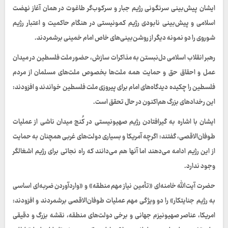
ایشان پیش‌بینی سرنگونی رژیم جبار و سرکوب‌گر طاغوت در همان آغاز نهضت
اسلامی و پیش‌بینی نابودی رژیم کمونیستی در هنگام حاکمیت و اعتبار رژیم
شوروی را دو نمونه دیگر از روشن‌بینی‌های خاص امام خمینی برشمردند.
رهبر انقلاب اسلامی دل‌نبستن به مذاکرات سازش، حضور ملت فلسطین در میدان
عمل و احقاق حق و حمایت همه ملت‌ها بخصوص ملت‌های مسلمان از مردم
فلسطین را چکیده دیدگاه‌های امام برای پیروزی ملت فلسطین خواندند و افزودند:
این رخدادهای بزرگ هم‌اکنون در حال تحقق است.
ایشان با اشاره به گیرافتادن رژیم صهیونیستی در کُنج میدان ناشی از عملیات
طوفان‌الاقصی، گفتند: اگرچه آمریکا و بسیاری دولت‌های غربی همچنان به حمایت
از این رژیم ادامه می‌دهند اما آنها هم می‌دانند که راه نجاتی برای رژیم اشغالگر
وجود ندارد.
حضرت آیت‌الله خامنه‌ای «تأمین نیاز مهم منطقه» و «واردآوردن ضربه‌ای اساسی
به رژیم جنایتکار» را دو ویژگی مهم عملیات طوفان‌الاقصی برشمردند و افزودند:
امریکا، عناصر صهیونیزم جهانی و برخی دولت‌های منطقه، نقشه بزرگ و دقیقی