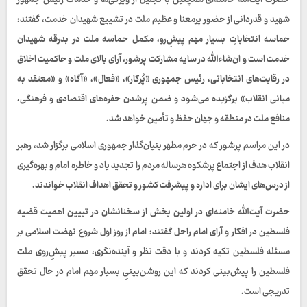
حضرت آیت‌الله خامنه‌ای همچنین با تجلیل از ویژگی‌ها و خدمات رئیس جمهور
شهید و قدردانی از حضور پرمعنا و عظیم ملت در تشییع شهیدان خدمت، گفتند:
حماسه انتخاباتِ بسیار مهم پیشِ‌رو، مکمل حماسه ملت در بدرقه شهیدان
خدمت است و ان‌شاءالله در سایه مشارکت پرشور، آرای بالای ملت و حاکمیت اخلاق
در رقابت‌های انتخاباتی، رئیس جمهوری «پُرکار»، «فعال»، «آگاه» و «معتقد به
مبانی انقلاب» برگزیده ‌می‌شود و ضمن پرشدن حفره‌های اقتصادی و فرهنگی،
منافع ملت در منطقه و جهان حفظ و تأمین خواهد شد.
در این مراسم پرشور که در حرم مطهر بنیان‌گذار جمهوری اسلامی برگزار شد، رهبر
انقلاب هدف از اجتماع پرشکوه هرساله مردم را تجدید یاد و خاطره امام و بهره‌گیری
از درس‌های ایشان برای اداره و پیشرفت کشور و تحقق اهداف انقلاب خواندند.
حضرت آیت‌الله خامنه‌ای در اولین بخش از سخنانشان در تبیین اهمیت قضیه
فلسطین در افکار و آرای امام راحل گفتند: امام از روز اول شروع نهضت اسلامی بر
مسئله فلسطین تکیه کردند و با دقت نظر و آینده‌نگری، مسیر پیشِ‌روی ملت
فلسطین را پیش‌بینی کردند که این روشن‌بینیِ بسیار مهم امام در حال تحقق
تدریجی است.