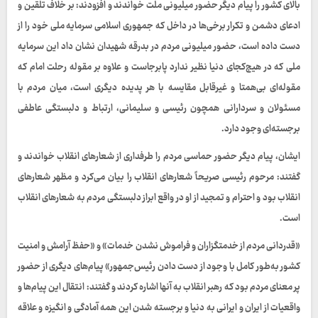
بالای کشور را پیام دیگر حضور میلیونی ملت خواندند و افزودند: بر خلاف تلقین و
ادعای دشمن و تکرار برخی‌ها در داخل که جمهوری اسلامی سرمایه ملی خود را از
دست داده است، حضور میلیونی مردم در بدرقه شهیدان نشان داد این سرمایه
ملی که در هیچ‌کجای دنیا نظیر ندارد پابرجاست و علاوه بر مقوله رحلت امام که
مقوله‌ای بی‌همتا و غیرقابل مقایسه با هر پدیده دیگری است، میان مردم با
مسئولان و سردارانی همچون رئیسی و سلیمانی، ارتباط و دلبستگی عاطفی
برجسته‌ای وجود دارد.
ایشان، پیام دیگر حضور حماسی مردم را طرفداری از شعارهای انقلاب خواندند و
گفتند: مرحوم رئیسی صریحاً شعارهای انقلاب را بیان می‌کرد و مظهر شعارهای
انقلاب بود و احترام و تمجید از او در واقع ابراز دلبستگی مردم به شعارهای انقلاب
است.
«قدردانی مردم از خدمتگزاران و فراموش نشدن خدمات» و «حفظ آرامش و امنیت
کشور به‌طور کامل با وجود از دست دادن رئیس‌جمهور» پیام‌های دیگری از حضور
پر معنای مردم بود که رهبر انقلاب به آنها اشاره کردند و گفتند: انتقال این پیام‌ها و
واقعیات از ایران و ایرانی به دنیا و برجسته شدن این همه آمادگی و انگیزه و علاقه