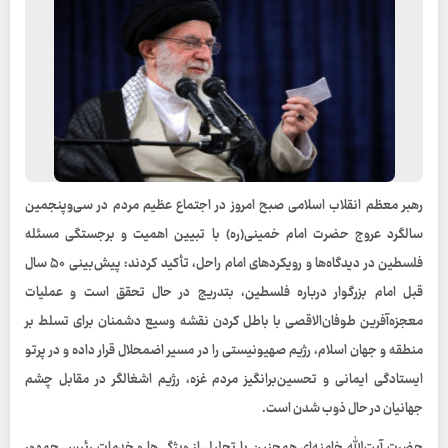
رهبر معظم انقلاب اسلامی صبح امروز در اجتماع عظیم مردم در سی‌وپنجمین
سالگرد عروج حضرت امام خمینی(ره) با تبیین اهمیت و برجستگی مسئله
فلسطین در دیدگاه‌ها و رویکردهای امام راحل، تأکید کردند: پیش‌بینی ۵۰ سال
قبل امام بزرگوار درباره فلسطین، بتدریج در حال تحقق است و عملیات
معجزه‌آفرین طوفان‌الاقصی با باطل کردن نقشه وسیع دشمنان برای تسلط بر
منطقه و جهان اسلام، رژیم صهیونیستی را در مسیر اضمحلال قرار داده و در پرتو
ایستادگی ایمانی و تحسین‌برانگیز مردم غزه، رژیم اشغالگر در مقابل چشم
جهانیان در حال ذوب شدن است.