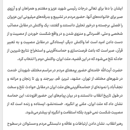
ایشان با دعا برای تعالی درجات رئیسی شهید عزیز و مغتنم و همراهان او و آرزوی
صبر برای خانواده‌های آنها، حضور مردم در تشییع و بدرقه‌های میلیونی این عزیزان
را فصلی برجسته و درخور تحلیل دانستند و گفتند: یک واکنش در مقابل مصائب
شخصی و ملی، افسردگی و منزوی شدن و در واقع شکست خوردن از مصیبت و از
دست دادن امید است اما واکنش دیگر، ایستادگی در مقابل مصیبت و به تعبیر
قرآن، صبر است که باعث فرصت‌سازی و حماسه‌آفرینی و استخراج نتایج شیرین از
حادثه تلخ می‌شود که در این قضیه، ملت ایران، واکنش دوم را انتخاب کرد.
حضرت آیت‌الله خامنه‌ای حضور پرمعنای مردم در مراسم‌ مختلف شهیدان خدمت
در شهرهای مختلف از تهران، مشهد، تبریز، قم، بیرجند و ری تا زنجان و مراغه و
نجف‌آباد را نمونه‌ای از حماسه‌آفرینی‌های ملت ایران در مقابل حوادث تلخ و سخت
در طول تاریخ انقلاب دانستند و در بیان پیام‌های این حضور افزودند: این حماسه
نشان داد که ملت ایران، ملتی پر انگیزه، خسته‌نشو، ایستاده و زنده است که از
مصیبت شکست نمی‌خورد بلکه استقامت و انگیزه او بیشتر می‌شود.
رهبر انقلاب، نشان دادن ارتباطات و علاقه و دلبستگی مردم و مسئولان در سطوح