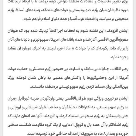
برای تغییر مناسبات و معادلات منطقه طراحی کرده بودند تا با ایجاد ارتباطات
مورد نظرشان میان رژیم صهیونیستی و دولت‌های منطقه‌، زمینه‌های تسلط رژیم
منحوس بر سیاست و اقتصاد غرب آسیا و همه دنیای اسلام فراهم شود.
ایشان افزودند: این نقشه شوم به لحظات اجرا کاملاً نزدیک شده بود که طوفان
معجزه‌آفرین الاقصی آغاز شد و همه بافته‌های امریکا، صهیونیزم و دنباله‌های آنان
را بر باد داد؛ بگونه‌ای که با حوادث ۸ ماه اخیر، امیدی به احیای دوباره آن نقشه
وجود ندارد.
رهبر انقلاب، جنایات بی‌سابقه و قساوت بی‌حدومرز رژیم ددمنش و حمایت دولت
آمریکا از این وحشی‌گری‌ها را واکنش‌های عصبی به باطل شدن توطئه بزرگ
بین‌المللی برای مسلط کردن رژیم صهیونیستی بر منطقه دانستند.
ایشان در تبیین ویژگی‌ دوم طوفان‌الاقصی یعنی واردآوردن ضربه غیرقابل جبران
به رژیم صهیونیستی، به اعترافات تحلیلگران و صاحب‌نظران آمریکایی و اروپایی و
حتی وابستگان به رژیم منحوس استناد کردند و افزودند: آنها هم اذعان دارند که
رژیم اشغالگر با آن همه یال و کوپالِ ادعایی، از یک گروه مقاومت شکست سختی
خورده و بعد از ۸ ماه به هیچ‌یک از اهداف حداقلی خود نرسیده است.