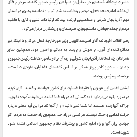
حضرت آیت‌الله خامنه‌ای در تجلیل از همراهان رئیس‌جمهور گفتند: مرحوم آقای
آل‌هاشم امام‌جمعه فعال، مردمی و شایسته شهر تبریز و نماینده رهبری در استان
مهم آذربایجان شرقی و شخصیتی ارزنده بود که ارتباطات قلبی و کاری با قاطبه
مردم از جمله جوانان، دانشجویان، هنرمندان و ورزشکاران برقرار می‌کرد.
رهبر انقلاب افزودند: آقای امیرعبداللهیان وزیر امورخارجه فعال، پر کار و با ابتکار نیز
مذاکره‌کننده‌ای قوی، با هوش و پایبند به مبانی و اصول بود. همچنین سایر
همراهان چه استاندار آذربایجان شرقی و چه آن برادر مأمور حفاظت رئیس‌جمهور و
چه آن سه عزیز کادر پرواز همگی بر اساس گفته‌های آشنایان، افرادی شایسته،
برجسته و مؤمن بودند.
ایشان فقدان این عزیزان را حقیقتاً خسارت برای کشور خواندند و گفتند: قرآن کریم
در سوره بقره می‌فرماید «به کسانی که در راه خدا کشته می‌شوند، مُرده نگویید
چرا که آنها زنده هستند اما شما نمی‌دانید» و از آنجا که در این آیه بحثی درباره
حرکت نظامی و جنگ نیست، هر کسی در راه خدا همچون راه خدمت به مردم، کار
جهادی برای آنها و راه اداره کشور و پیشرفت نظام جمهوری اسلامی کشته شود
شهید است.