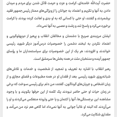
حضرت آیت‌الله خامنه‌ای، کرامت و عزت و حرمت قائل شدن برای مردم و میدان
دادن به آنها و تکریم و اعتماد به جوانان را از ویژگی‌های ممتاز رئیس‌جمهور فقید
برشمردند و گفتند: او حتی با کسانی که به او بدی و اهانت کرده بودند با کرامت
برخورد می‌کرد و پاسخ تند و زشت و عصبی به آنها نمی‌داد.
ایشان مرزبندی صریح با دشمنان و مخالفان انقلاب و پرهیز از دوپهلوگویی و
اعتماد نکردن به لبخند دشمن را خصوصیات درس‌آموز دیگر شهید رئیسی
خواندند و افزودند: هر یک از این خصوصیات برای سیاستمداران ما و رؤسای
جمهور آینده و منتخبان ملت در همه بخش‌ها سرمشق است.
رهبر انقلاب با اشاره به تعریف و تمجید از شخصیت و خدمات و تلاش‌های
شبانه‌روزی شهید رئیسی بعد از فقدان او در همه مطبوعات و فضای مجازی و از
زبان اشخاص و جریان‌های گوناگون، گفتند: من دلم برای رئیسی سوخت که برخی
در زمان حیات او حتی حاضر نبودند یک کلمه از این حرفها بگویند و با وجود
مشاهده این برجستگی‌ها، آنها را کتمان و یا حتی وارونه منعکس می‌کردند و او را
می‌آزردند که البته او غالباً جوابی به آنها نمی‌داد اما گاهی هم نزد من می‌آمد و
مقداری شکایت می‌کرد.