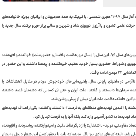
مقام معظم رهبری، رهبر معظم انقلاب اسلامی در پیامی به‌ مناسبت آغاز سال ۱۳۹۷ هجری شمسی، با تبریک به همه هم‌میهنان و ایرانیان بویژه خانواده‌های
 حرکت علمی کشور، و با آرزوی نوروزی شاد و شیرین و سالی پر از خیر و برکت، سال جدید را
حضرت آیت الله خامنه‌ای در یک ارزیابی از فراز و نشیب‌ها، و تلخ و شیرین‌های سال ۹۶، این سال را «سال بروز عظمت و اقتدار و حضور ملت» خواندند و افزودند:
نتخابات ریاست جمهوری و شوراها، حضوری بسیار خوب، عظیم، خیره‌کننده و پرمعنا داشتند و این حضور در
د ناآرامی در ماههای پایانی سال، راهپیمایی‌های خودجوش مردم در مقابل اغتشاشات را
ر همه میدان‌ها دانستند و گفتند: ملت ایران و حتی آن کسانی که دشمنان قصد داشتند
د و با این حادثه، عظمت ملت ایران بیش از پیش روشن شد.
شته را «تبدیل تهدیدهای منطقه‌ای به فرصت» دانستند و گفتند: یکی از اهداف تهدیدهای
داد تهدیدها به کشور آسیبی وارد کند بلکه آنها را به فرصت تبدیل کرد.
 انجام‌شده در جهت تحقق شعار سال ۹۶ یعنی «اقتصاد مقاومتی: تولید- ـ اشتغال» را از دیگر نقاط مثبت و امیدوارکننده برشمردند و افزودند:
 شد، البته کارهای زیادی نیز باقی مانده که باید تا تحقق کامل این شعار دنبال و انجام