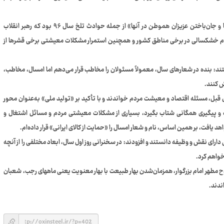
حوادثی همچون «سیل، زلزله، غرق‌شدن نفتکش، سقوط هواپیما و جان‌باختن عزیزان هموطن در آنها» از جمله حوادث تلخ سال ۹۶ بود که رهبر انقلاب
تداوم خشکسالی در برخی مناطق کشور و همچنین استمرار مشکلات معیشتی برخی قشرها از
ند: بنده در شعارهای سال، معمولاً مسئولان را مخاطب قرار می‌دهم اما امسال، مخاطب،
ش کنند.
 قبل، مسئله اقتصاد و معیشت مردم خواندند و با تأکید بر «تولید ملی» به‌عنوان محور
 و پیگیری همگانی شتاب بگیرد، بسیاری از مشکلات معیشتی مردم و مسائل اشتغال و
افت، بر همین اساس، نام و شعار امسال را «حمایت از کالای ایرانی» قرار داده‌ام.
ی دارای نقش و وظیفه دانستند و افزودند: در سخنرانی روز اول سال، ابعاد مختلفی را از آنچه
خواهم کرد.
ح مطهر امام بزرگوار، همزمان‌شدن بهار طبیعت با بهار معنویت یعنی ماههای رجب، شعبان
ندند.