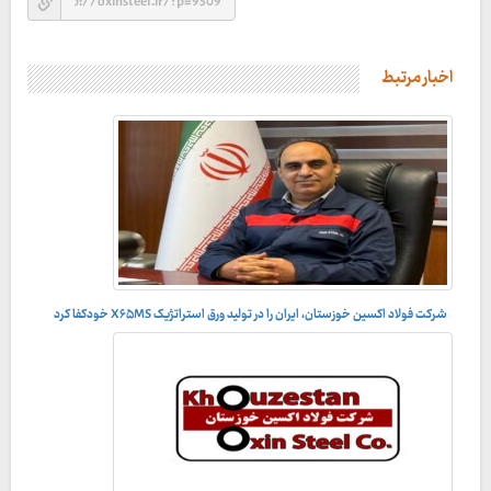
اخبار مرتبط
شرکت فولاد اکسین خوزستان، ایران را در تولید ورق استراتژیک X۶۵MS خودکفا کرد