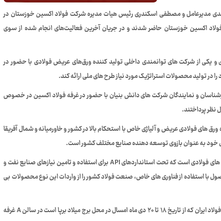
دی مدیرعامل و مصطفی اسکندری رئیس هیات مدیره شرکت فولاد اکسین خوزستان در
ت فولاد اکسین خوزستان حاضر شدند و در جریان آخرین فعالیت‌های انجام شده از سوی
 یکی از شرکت های توانمندی داخلی تولید کننده ورق‌های عریض فولادی با حضور در
را در تولید محصولات استراتژیک مورد نیاز طرح های ملی ارائه کند.
ز کارشناسان‌ و نمایندگان شرکت های دانش بنیان با حضور در غرفه فولاد اکسین در خصوص
 نظر پرداختند.
ورق های فولادی عریض و آلیاژی خاص با استحکام بالا در کشور و خاورمیانه و شمال آفریقا
های خود به عنوان بازوی توسعه دهنده صنایع مختلف کشور است.
یکی از محصولات مهم فولاد اکسین، ورق های API یکی از انواع ورق های فولادی است که تحت استانداردهای API برای استفاده و تامین نیازهای صنایع نفت و
حصول با استفاده از فناوری های خاص، صنعت فولاد کشور را از واردات این نوع محصولات بی
براساس این گزارش غرفه فولاد اکسین خوزستان در نمایشگاه ملی فولاد ایران که از تاریخ ۱۸ تا ۲۰ دی ماه امسال در محل برج میلاد برپا است در سالن A غرفه