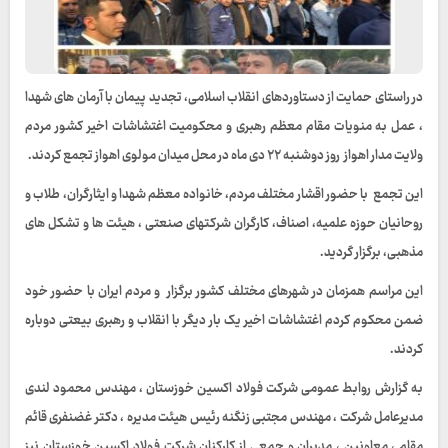
در راستای حمایت از دستاورد‌های انقلاب اسلامی، تجدید پیمان با آرمان‌ های شهدا
، عمل به منویات مقام معظم رهبری و محکومیت اغتشاشات اخیر کشور مردم
ولایت مدار اهواز روز دوشنبه ۲۲ دی ماه در محل میدان مولوی اهواز تجمع کردند.
این تجمع با حضور اقشار مختلف مردم، خانواده معظم شهدا و ایثارگران، طلاب و
روحانیان حوزه علمیه، اصناف، کارگران شرکتهای صنعتی ، هیئت ها و تشکل‌ های
مذهبی، برگزار گردید.
این مراسم همزمان در شهرهای مختلف کشور برگزار و مردم ایران با حضور خود
ضمن محکوم کردم اغتشاشات اخیر یک بار دیگر با انقلاب و رهبری بیعتی دوباره
کردند.
به گزارش روابط عمومی شرکت فولاد اکسین خوزستان ، مهندس محمود لندی
مدیرعامل شرکت ، مهندس مجتبی زنگنه رئیس هیئت مدیره ، دکتر غضنفری قائم
مقام ، معاونین ، مدیران و جمعی از کارکنان شرکت فولاد اکسین خوزستان نیز