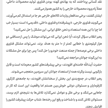
نقد کسانی پرداختند که به بهانه‌ی کهنه بودن فناوری تولید محصولات داخلی،
عملاً راه ورود محصولات خارجی را به کشور هموار می‌کنند.
ایشان گفتند: برخی مدافعان واردات کالاهای خارجی هر جا در استدلال کم می‌آورند،
می‌گویند فناوری خارجی، «پیشرفته» و فناوری داخلی، «قدیمی» است؛ بسیار خب
اما چرا با این همه استعداد و ذهن خلاق ایرانی، این مشکل را حل نمی‌کنید؟
رهبر انقلاب سؤال کردند: آیا ذهن ایرانی که می‌تواند موشک را پس از مسافتی دو
هزار کیلومتری با خطایی کمتر از ۱۰ متر به هدف بزند، نمی‌تواند مشکل فناوری
داخلی برخی عرصه‌ها از جمله صنعت خودرو را حل کند؟ پس چرا برای حل مشکلات
به این‌گونه جوانان مراجعه نمی‌کنید؟
حضرت آیت‌الله خامنه‌ای افزودند: برخی پیشرفت‌های کشور محرمانه است و قابل
بازگویی نیست وگرنه همه از استعداد جوانان این سرزمین متعجب می‌شوند.
رهبر انقلاب در جمع‌بندی این بخش از سخنانشان افزودند: به جامعه‌ی کارگری،
کارفرمایان و مسئولان دولتی خوش‌بین هستم اما واقعیت این است که کار در
جاهایی می‌لنگد و برخی علل و عوامل نمی‌گذارد تلاش‌ها به نتیجه‌ی لازم برسد،
مسئولان تلاش کنند و با شناخت و رفع این رخنه‌ها، شتاب حرکت پیشرفت کشور را
افزایش دهند.