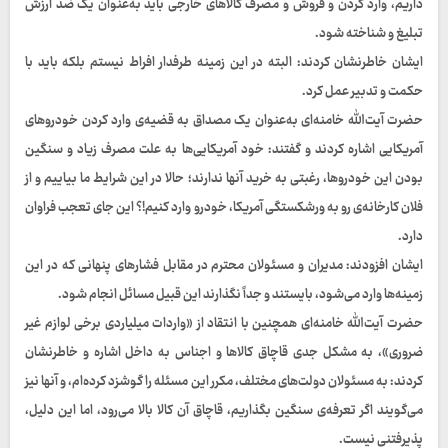
داریم، وارد کردن و فروش و مصرف کالاهای خارجی باید به‌عنوان یک ضدّ ارزش
تبلیغ و شناخته شود.
ایشان خاطرنشان کردند: البته در این زمینه طرفدار افراط نیستم بلکه باید با
حکمت و تدبیر عمل کرد.
حضرت آیت‌الله خامنه‌ای به‌عنوان یک مصداق به قضیه‌ی وارد کردن خودروهای
آمریکایی اشاره کردند و گفتند: خود آمریکایی‌ها به علت مصرف زیاد و سنگین
بودن این خودروها، رغبتی به خرید آنها ندارند؛ حالا در این شرایط ما بیاییم و از
فلان کارخانه‌ی رو به ورشکستگی آمریکا، خودرو وارد کنیم!؟ این جای تعجب فراوان
دارد.
ایشان افزودند: مدیران و مسئولان محترم در مقابل فشارهای پنهانی که در این
زمینه‌ها وارد می‌شود، بایستند و جداً نگذارند این قبیل مسائل انجام شود.
حضرت آیت‌الله خامنه‌ای همچنین با انتقاد از «واردات میلیاردی برخی لوازم غیر
ضروری»، به مشکل جدی قاچاق کالاها و اجناس به داخل اشاره و خاطرنشان
کردند: به مسئولان دولت‌های مختلف، مکرر این مسئله را گوشزد کرده‌ام، و آنها نیز
می‌گویند اگر تعرفه‌ی سنگین بگذاریم، قاچاق آن کالا بالا می‌رود، اما این دلیل،
پذیرفتنی نیست.