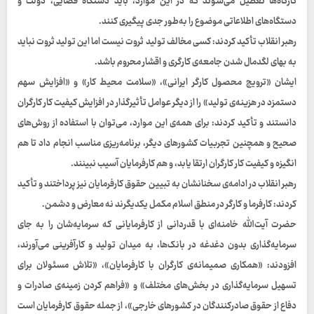
کارگاه‌ها تعطیل می‌شوند که در این موارد، باید دستگاه قضایی، دولت و
دستگاه‌های اطلاعاتی موضوع را به‌طور جدی پیگیری کنند.
رهبر انقلاب تأکید کردند: کسی مخالف تولید ثروت نیست اما این تولید ثروت نباید
به بهای لگدمال شدن جامعه‌ی کارگری و اقشار محروم باشد.
ایشان «ترویج محصول کارگر ایرانی»، «سلامت محیط کار» و «افزایش سهم
دستمزد در هزینه‌ی تولید» را از دیگر عوامل تأثیرگذار در افزایش کیفیت کار کارگران
دانستند و تأکید کردند: برای همه‌ی این موارد، می‌توان با استفاده از روش‌های
صحیح و همچنین تجربیات کشورهای دیگر، برنامه‌ریزی مناسب انجام داد تا هم
انگیزه و کیفیت کار کارگران ارتقا یابد، و هم کارفرمایان آسیب نبینند.
رهبر انقلاب در ادامه‌ی سخنانشان به تبیین حقوق کارفرمایان نیز پرداختند و تأکید
کردند: کارفرما و کارگر در منطق اسلام مکمل یکدیگرند نه معارض و دشمن.
حضرت آیت‌الله خامنه‌ای با قدردانی از کارفرمایانی که سرمایه‌شان را به جای
سرمایه‌گذاری بدون دغدغه در بانک‌ها، به میدان تولید و کارآفرینی می‌آورند،
افزودند: «همکاری صمیمانه‌ی کارگران با کارفرمایان»، «تلاش مسئولان برای
تسهیل سرمایه‌گذاری در بخش‌های مختلف» و «فراهم کردن زمینه‌ی صادرات و
دفاع از حقوق صادرکنندگان در کشورهای خارجی»، از جمله حقوق کارفرمایان است