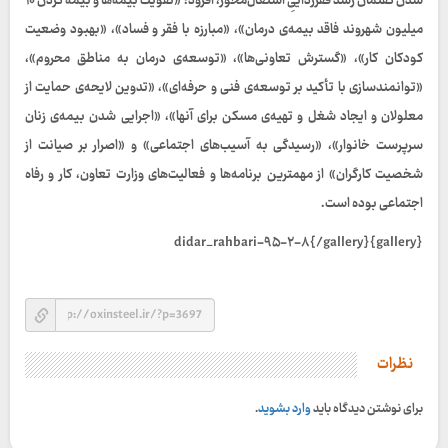
شدن گفتمان رشد فقرزداییِ اشتغال‌محور، افزود: «تقویت بیمه‌ها و بیمه کردن ۱۰
میلیون شهروند فاقد بیمه‌ی درمان»، «مبارزه با فقر و فساد»، «بهبود وضعیت
کودکان کار»، «گسترش تعاونی‌ها»، «توسعه‌ی درمان به مناطق محروم»،
«توانمندسازی با تأکید بر توسعه‌ی فنی و حرفه‌ای»، «تدوین لایحه‌ی حمایت از
معلولان و ایجاد شغل و تهیه‌ی مسکن برای آنها»، «اجرایی شدن بیمه‌ی زنان
سرپرست خانوار»، «رسیدگی به آسیب‌های اجتماعی» و «اصرار بر صیانت از
شخصیت کارگران» از مهمترین برنامه‌ها و فعالیت‌های وزارت تعاون، کار و رفاه
اجتماعی بوده است.
{gallery}didar_rahbari-۹۵-۲-۸{/gallery}
نظرات
برای نوشتن دیدگاه باید
وارد بشوید
.