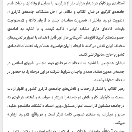
آستانه‌ی روز کارگر در دیدار هزاران نفر از کارگران، با تجلیل از وفاداری و ثبات قدم
جامعه‌ی کارگری در قبال انقلاب و نظام، بر «حل مشکلات جامعه‌ی کارگری»،
«تقویت تولید داخلی»، «ضرورت مقابله‌ی جدی با قاچاق کالا» و «ممنوعیت
واردات کالاهای دارای مشابه ایرانی» تأکید کردند و با اشاره به ادامه‌ی
خصومت‌های آمریکا افزودند: آمریکایی‌های غیر قابل اعتماد، با اصرار بر تحریم‌های
مختلف ایران تلاش می‌کنند با ایجاد «ایران‌هراسی»، عملاً در راه تعاملات اقتصادی
کشور با خارج، مانع‌تراشی کنند.
ایشان همچنین با اشاره به انتخابات مرحله‌ی دوم مجلس شورای اسلامی در
جمعه‌ی همین هفته، همه‌ی واجدان شرایط شرکت در این مرحله را، به حضور در
انتخابات فراخواندند.
رهبر انقلاب با تشکر از زحمات و تلاش‌های جامعه‌ی کارگری کشور و اظهار ارادت
نسبت به کارگران، کار و تلاش در جامعه را «ارزش» خواندند و گفتند: هر فردی که
در جامعه مشغول کار است، اعم از مسئول، وزیر، استاد دانشگاه، دانشجو، طلبه،
مدیر و دیگران، به معنای عمومی کلمه کارگر است و در واقع، «تولید ارزش»
می‌کند.
حضرت آیت‌الله خامنه‌ای با تأکید بر اینکه از دیدگاه اسلام، «بیکاری، تنبلی و