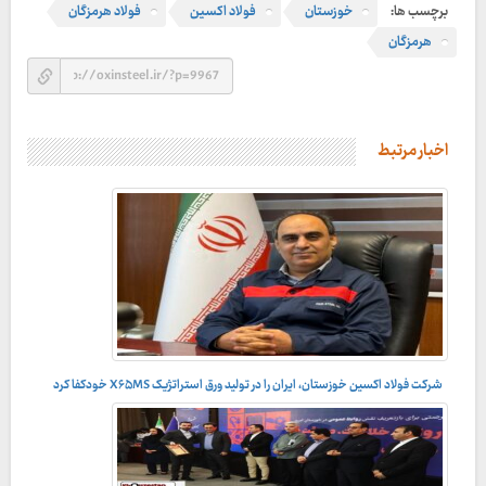
برچسب ها:
خوزستان
فولاد اکسین
فولاد هرمزگان
هرمزگان
اخبار مرتبط
شرکت فولاد اکسین خوزستان، ایران را در تولید ورق استراتژیک X۶۵MS خودکفا کرد