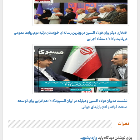
با حضور دستیار اجتماعی رئیس‌جمهور و استاندار خوزستان در مراسم
افتخاری دیگر برای فولاد اکسین در ویترین رسانه‌ای خوزستان؛ رتبه دوم روابط عمومی
اختتامیه جشنواره سلام خوزستان؛
در رقابت با ۷۵ دستگاه اجرایی
نشست مدیران فولاد اکسین و مبارکه در ایران اکسپو ۲۰۲۵؛ هم‌افزایی برای توسعه
ایران اکسپو۲۰۲۵
صنعت فولاد و فتح بازارهای جهانی
نظرات
برای نوشتن دیدگاه باید
وارد بشوید
.