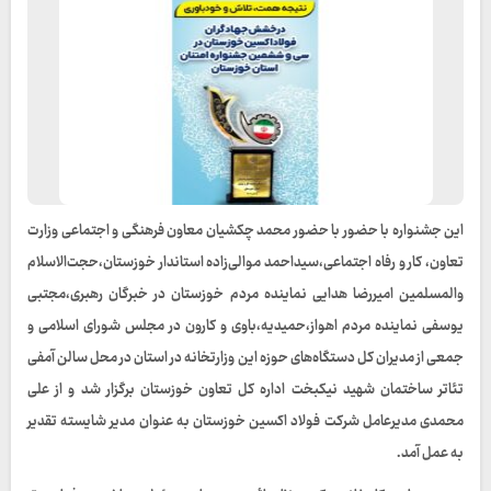
این جشنواره با حضور با حضور محمد چکشیان معاون فرهنگی و اجتماعی وزارت
تعاون، کار و رفاه اجتماعی،سیداحمد موالی‌زاده استاندار خوزستان،حجت‌الاسلام
والمسلمین امیررضا هدایی نماینده مردم خوزستان در خبرگان رهبری،مجتبی
یوسفی نماینده مردم اهواز،حمیدیه،باوی و کارون در مجلس شورای اسلامی و
جمعی از مدیران کل دستگاه‌های حوزه این وزارتخانه در استان در محل سالن آمفی
تئاتر ساختمان شهید نیکبخت اداره کل تعاون خوزستان برگزار شد و از علی
محمدی مدیرعامل شرکت فولاد اکسین خوزستان به عنوان مدیر شایسته تقدیر
به عمل آمد.