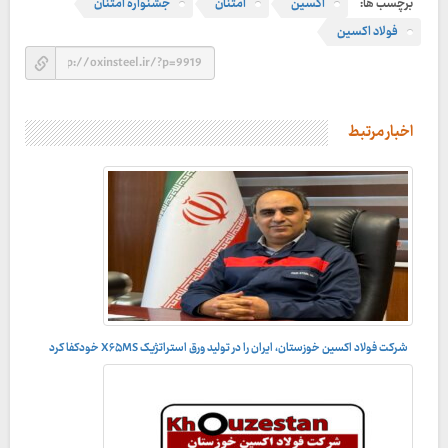
برچسب ها:
اکسین
امتنان
جشنواره امتنان
فولاد اکسین
اخبار مرتبط
شرکت فولاد اکسین خوزستان، ایران را در تولید ورق استراتژیک X۶۵MS خودکفا کرد