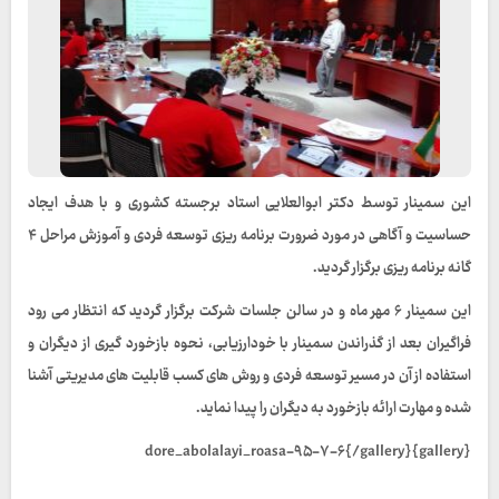
این سمینار توسط دکتر ابوالعلایی استاد برجسته کشوری و با هدف ایجاد
حساسیت و آگاهی در مورد ضرورت برنامه ریزی توسعه فردی و آموزش مراحل ۴
گانه برنامه ریزی برگزار گردید.
این سمینار ۶ مهر ماه و در سالن جلسات شرکت برگزار گردید که انتظار می رود
فراگیران بعد از گذراندن سمینار با خودارزیابی، نحوه بازخورد گیری از دیگران و
استفاده از آن در مسیر توسعه فردی و روش های کسب قابلیت های مدیریتی آشنا
شده و مهارت ارائه بازخورد به دیگران را پیدا نماید.
{gallery}dore_abolalayi_roasa-۹۵-۷-۶{/gallery}