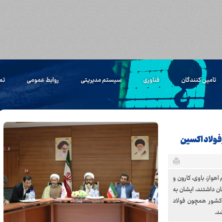
تامین کنندگان
فناوری
سیستم مدیریتی
روابط عمومی
تم
 فولاد اکسین
هواز، باوی، کارون و
 داشتند، ایشان به
 کشور همچون فولاد
د.