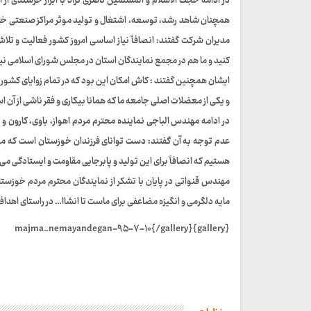
در ادامه حجت الاسلام و المسلمین ناصری نژاد با ابراز خرسندی ا
همچنان شاهد رشد، توسعه، اشتغال و تولید موثر مراکز صنعتی خا
مدیران شرکت گفتند: انصافاً نیاز اساسی امروز کشور فعالیت و 
کنید و ما هم در مجمع نمایندگان استان در مجلس شورای اسلامی نیز
ایشان همچنین گفتند : کاش امکان این بود که در تمام زوایای کشور
و یکی از معضلات اصلی جامعه ما که همانا بیکاری و فقر ناشی از آن
در ادامه مهندس الباجی نماینده محترم مردم اهواز، باوی، کارون و
عدم توجه به آن گفتند: دست توانای فرزندان خوزستان است که می ت
هستیم که انصافاً برای این تولید و پابرجایی مقاومت و ایستادگی می 
مهندس قنواتی در پایان با تشکر از نمایندگان محترم مردم خوزس
مایه دلگرمی و انگیزه مضاعفی برای ماست تا انشاا… در راستای اهدا
{gallery}majma_nemayandegan-۹۵-۷-۱۰{/gallery}