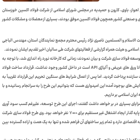
 اهواز، باوی، کارون و حمیدیه در مجلس شورای اسلامی از شرکت فولاد اکسین خوزستان
لیدی و صنعتی کشور همچون فولاد اکسین موفق بودند، بسیاری از معضلات و مشکلات کشور
لاسلام و المسلمین ناصری نژاد رئیس محترم مجمع نمایندگان استان، مهندس الباجی
اسلامی و هیئت همراه گزارشی از فعالیتهای شرکت طی سالیان اخیر تقدیم ایشان نمودند.
 فولاد سازی شرکت و بیان نمودند: زمانی که کارخانه نورد راه اندازی شد، با توجه به
اینکه قابلیت تولید اسلب مورد نیاز محصولات اصلی شرکت که همانا ورق های عریض و آلیاژی API است در داخل کشور وجود نداشت، قرارداد ساخت فولاد
 پرداخت به شرکت سازنده پرداخت گردید. اما پس از اعمال شرایط های سنگین تحریم این قرارداد تقریباً به
ش های بوجود آمده این امیدواری هست که بتوانیم این طرح را به سرانجام رسانیده و با
زایای بسیاری در بر خواهد داشت گفتند: اجرای این طرح توسعه، علیرغم کسب سود آوری
بالای شرکت، موجب تولید اسلب های مورد نیاز شرکت خواهد شد و پایه گذار ایجاد اشتغال غیر مستقیم برای ۷۰۰۰ نفر خواهد بود. وی طرح فولاد سازی شرکت
ه اقتصادی دارد و تمام زیر ساختهای آن فراهم شده و تنها به یک همت و اراده گسترده بین