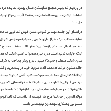
در بازدیدی که رئیس مجمع نمایندگان استان بهمراه نماینده مردم
داشتند، ایشان به این مسئله اذعان نمودند که اگر سایر مراکز تو
حل میشد.
در ابتدای این جلسه مهندس قنواتی ضمن خوش آمد گویی به حجت ا
نماینده محترم مردم اهواز ، باوی، کارون و حمیدیه در مجلس شورای 
مهندس قنواتی در بخشی از سخنان خویش تاکید داشتند به طرح توسعه
سازی شرکت منعقد و حتی ۲۵ میلیون یورو پیش
حالت سکون در آمد که بحمد اله با شرایط خوب در پساتحریم و گشای
ایجاد اشتغال برای ۱۰۰۰ نفر به صورت مستقیم، گامی در جهت توسعه ایران اسلامی بر داریم.
مهندس قنواتی با اشاره به این مطلب که طرح فولاد سازی اکسین م
فولاد اکسین را جزء تنها طرح های توسعه ای دانستند که کاملاً توجی
مسئولین وهمکاری سهامداران نیازمند می باشد.