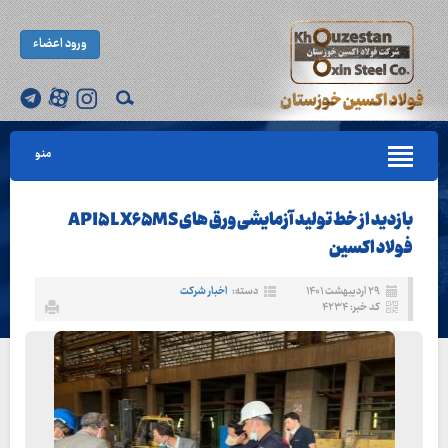
ورود اعضاء
منو
بازدید از خط تولید آزمایشی ورق های API۵L X۶۵MS
فولاد اکسین
۲۹ اردیبهشت ۱۴۰۱
دسته:
اخبار شرکت
کد خبر: ۴۲۳۴