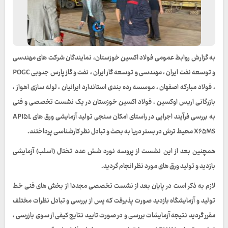
به گزارش روابط عمومی فولاد اکسین خوزستان، نمایندگان شرکت های مهندسی
و توسعه نفت ایران ، مهندسی و توسعه گاز ایران ، نفت و گاز پارس جنوبی POGC
، فولاد مبارکه اصفهان ، موسسه رده بندی استاندارد ایرانیان ، لوله سازی اهواز ،
بازرگانی اریس اوکسین ، فولاد اکسین خوزستان در یک نشست تخصصی و فنی
به بررسی فرآیند اجرایی در راستای امکان سنجی تولید آزمایشی ورق های API۵L
X۶۵MS محیط ترش در بستر دریا به بحث و تبادل نظر کارشناسی پرداختند.
همچنین بعد از این نشست از پروسه نورد شش عدد تختال (اسلب) آزمایشی
بازدید و تولید ورق های مورد نظر انجام گرديد.
لازم به ذکر است در پایان بعد از نشست تخصصی مجددا از بخش های فنی خط
تولید و آزمایشگاه بازدید صورت پذیرفت که پس از بررسی و تبادل نظرات مختلف
مقرر گردید نتیجه آزمایشات بررسی و در صورت تایید نتایج کیفی از سوی بازرسی ،