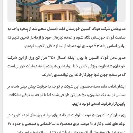
مدیرعامل شرکت فولاد اکسین خوزستان گفت: امسال سعی شد از پنجره واحد به
صنعت فولاد خوزستان نگاه شود و عمده نیازهای خود را از داخل تامین کنیم که
براین اساس رشد ۷۳ درصدی تهیه مواد اولیه از داخل را تجربه کردیم.
مدیر عامل فولاد اکسین با بیان اینکه امسال ۳۵۰ هزار تن ورق از این شرکت
خریداری شد افزود: ویژگی خاص خط تولید این شرکت، واحد عملیات حرارتی است
که در سطح جهان تنها چهار کارخانه این توانمندی را دارند.
ایشان ادامه داد: سبد محصول این شرکت با توجه به ظرفیت پیش بینی شده، بر
اساس تولید یک میلیون و ۵۰ هزار تن طراحی شده اما با توجه به برخی مشکلات،
پایین‌تر از ظرفیت اسمی تولید داریم.
وی بیان کرد: اکنون۵۰ درصد ظرفیت کارخانه برای تولید ورق های api ( کاربرد در
لوله های نفت و گاز )، ۱۰ درصد برای محصولات ساختمانی و صنعتی و حدود ۴۰
درصد نیز برای ورق های آلیاژی و مخازن زیرفشار و کشتی سازی اختصاص دارد.