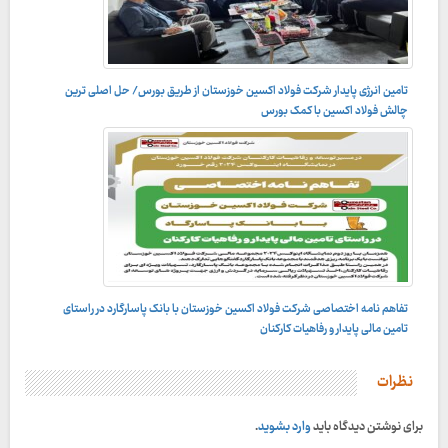
تامین انرژی پایدار شرکت فولاد اکسین خوزستان از طریق بورس/ حل اصلی ترین
اینوکس ۲۰۲۴
چالش فولاد اکسین با کمک بورس
تفاهم نامه اختصاصی شرکت فولاد اکسین خوزستان با بانک پاسارگارد در راستای
در راستای توسعه و رفاهیات کارکنان شرکت؛
تامین مالی پایدار و رفاهیات کارکنان
نظرات
برای نوشتن دیدگاه باید
وارد بشوید
.