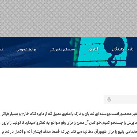
تامین کنندگان
فناوری
سیستم مدیریتی
روابط عمومی
تم
 محصور است.پوسته ای نمایان و نازک با مغزی عمیق که از دایره کلام خارج و بسیار فراتر
پرش را جستجو کنیم.خواندن آن ذهن را برای رفع موانع به تفکر وا میدارد تا تولید را بارور
مامی بلیغ را برای ظهور آن مطالبه می کند.چراکه قطعا هدف ایشان أتم و أکمل در تمام