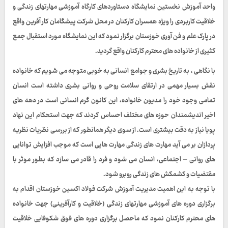
واحد آموزش نخستین نمایشگاه دستاوردهای کارگاه آموزشی مهارتهای زندگی و
خلاقیت کاربردی را ویژه همسران کارکنان در محل شرکت پیشگامان کار آفرین واقع
در پارک علم و فن آوری خوزستان برگزار نمود که این نمایشگاه مورد استقبال جمع
کثیری از خانواده های محترم کارکنان واقع گردید.
با نگاهی ، به تاریخ بشری و جوامع انسانی به خوبی متوجه می شویم که خانواده
نقش بسیار مهمی در ارتقای سلامت روحی و روانی بشری داشته است انسان
تمامی وجود خود را مدیون خانواده، این کانون گرم انسانی است در دهه های
اخیر اندیشمندان حوزه های مختلف احساس کردند که جهت استحکام این نهاد
پویا نیاز به دقت بیشتری است. از سوی دیگر همانطور که از بررسی نظریات نظریه
پردازان بر می آید مهارت های زندگی مهارت هایی است که موجب افزایش توانایی
های روانی – اجتماعی، انسان می شود و فرد را قادر می سازد که بطور موثر با
مقتضیات و کشمکش های زندگی روبرو شود.
با توجه به این اهمیت مدیریت آموزش شرکت فولاد اکسین خوزستان اقدام به
برگزاری دوره های آموزشی مهارتهای زندگی (خلاقیت و کارآفرینی) جهت خانواده
های محترم کارکنان نمود که ماحصل برگزاری دوره های فوق شکوفایی خلاقیت