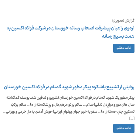
گزارش تصویری؛
اردوی راهیان پیشرفت اصحاب رسانه خوزستان در شرکت فولاد اکسین به
همت بسیج رسانه
ادامه مطلب
روایتی از تشییع باشکوه پیکر مطهر شهید گمنام در فولاد اکسین خوزستان
پیکر مطهر یک شهید گمنام در فولاد اکسین خوزستان تشییع و تدفین شد. یوسف گمگشته
سال های دور و درازِ دل تنگی! سلام … سلام بر تو مرهمِ بال و پرِ شکسته‌ی ما … سلام برکتِ
تسکینِ جانِ خسته‌ی ما … سفر به خیر، جوان‌ پهلوانِ ایرانی! خوش آمدی به دلِ خرمی و ویرانی …
[…]
ادامه مطلب