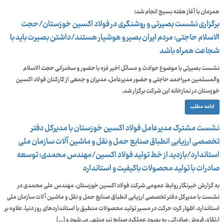
همزمان با آغاز هفته بسیج انجام شد؛
برگزاری نشست بصیرتی و روشنگری در فولاد اکسین خوزستان/حجت
الاسلام حاجتی: مردم ایران بصیر و هوشیار هستند/داشتن بصیرت باید با
شجاعت همراه باشد
نشست بصیرتی با موضوع حوادث و مسائل اخیر غزه با حضور و سخنرانی حجت الاسلام
والمسلمین میراحمد حاجتی و حضور مدیرعامل، مدیران و جمعی از کارکنان فولاد اکسین
خوزستان در نمازخانه این شرکت برگزار شد.
ادامه مطلب
نشست مشترک مدیرعامل فولاد اکسین خوزستان با مدیرکل دفتر
تخصصی ارزیابی انطباق صنایع حمل و نقل و ماشین آلات سازمان ملی
استاندارد/بازدید از خط تولید فولاد اکسین/مهندس محمدی: توسعه
صادرات با تولید محصولات باکیفیت و استاندارد
به گزارش خبرنگار روابط عمومی شرکت فولاد اکسین خوزستان، مهندس علی محمدی در
نشست با مدیرکل دفتر تخصصی ارزیابی انطباق صنایع حمل و نقل و ماشین آلات سازمان ملی
استاندارد، اظهار کرد: حرکت در مسیر تولید محصولات منطبق با استانداردهای روز دنیا، علاوه بر
ارتقای فروش صادراتی، به بهبود عملکرد صنایع نیز منتهی می‌شود و […]