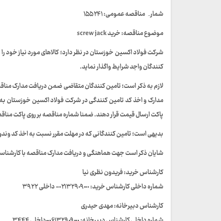
شمارہ مناقصه عمومی: ١۵۵٢۴١
موضوع مناقصه: خرید screw jack
شرکت فولاد اکسین خوزستان در نظر دارد؛ کالاهای مورد نیاز خود
کنندگان واجد شرایط واگذار نماید.
پاكت ارسال قيمت قرار دهند. ضمنا شماره مناقصه بر روی پاکت منا
بدیهی است؛ تامین کنندگانی که در مهلت مقرر نسبت به اخذ كد وندور
شایان ذکر است جهت هماهنگی و دریافت مدارک مناقصه با کارشنا
کارشناس خرید: فریدون نظری نیا
شماره داخلی كارشناس خريد: ٠٢١٣٢٩٠٩٠٠٠- داخلى ٣٩٢٢
کارشناس دبیرخانه: مهدی حیدری
شماره داخلی کارشناس دبيرخانه: ٠۶١٣٢٩٠٩٠٠٠-داخلى ۳۴۴۴