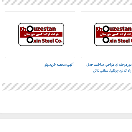
دور مرحله ای طراحی، ساخت، حمل،
آگهی مناقصه خرید ولو
 اندازى جرثقيل سقفى ۵ تن