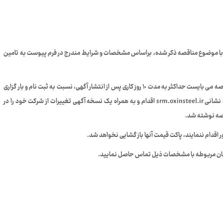
 را با موضوع مناقصه ذکر شده، براساس مشخصات و شرایط مندرج در فرم پیوست به تامین
لازم به ذکر است؛ تامین کنندگان متقاضی ضمن دریافت مدارک مناقصه می بایست حداکثر به مدت ١٠ روز کاری پس از انتشار آگهی، نسبت به ثبت نام و بار گزاری
مدارک و اخذ کد تامین کنندگی در شرکت فولاد اکسین خوزستان به نشانى srm.oxinsteel.ir اقدام و به همراه یک نسخه آگھی تغییرات از شرکت خود را در
قصه نوشته شد.
 اقدام ننمايند، پاكت قيمت آنها باز گشایی نخواهد شد.
سان مربوطه با مشخصات ذیل تماس حاصل نمایید.