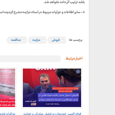
باشد ترتیب اثر داده نخواهد شد.
۸- سایر اطلاعات و جزئیات مربوط در اسناد مزایده مندرج گردیده است.
برچسب ها:
فروش
مزایده
مناقصه
اخبار مرتبط
گفتگوی اختصاصی با مدیر فروش شرکت فولاد اکسین
رئیس بازاریابی
فولاد اکسین خوزستان؛ درخشش صادراتی و حمایت
مذاکرات اولی