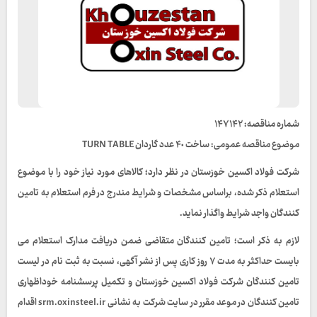
شماره مناقصه: ١۴٧١۴٢
موضوع مناقصه عمومی: ساخت ۴٠ عدد گاردان TURN TABLE
شرکت فولاد اکسین خوزستان در نظر دارد؛ کالاهای مورد نیاز خود را با موضوع
استعلام ذکر شده، براساس مشخصات و شرایط مندرج در فرم استعلام به تامین
کنندگان واجد شرایط واگذار نماید.
لازم به ذکر است؛ تامین کنندگان متقاضی ضمن دریافت مدارک استعلام می
بایست حداکثر به مدت ٧ روز کاری پس از نشر آگهی، نسبت به ثبت نام در لیست
تامین کنندگان شرکت فولاد اکسین خوزستان و تکمیل پرسشنامه خوداظهاری
تامین کنندگان در موعد مقرر در سایت شرکت به نشانی srm.oxinsteel.ir اقدام