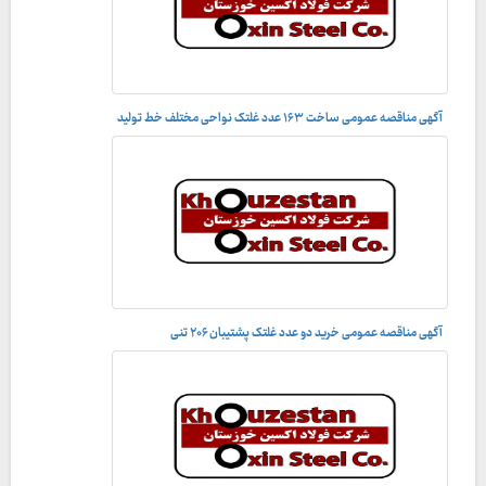
آگهی مناقصه عمومی ساخت ١۶٣ عدد غلتک نواحی مختلف خط تولید
آگهی مناقصه عمومی خريد دو عدد غلتک پشتيبان ۲۰۶ تنى