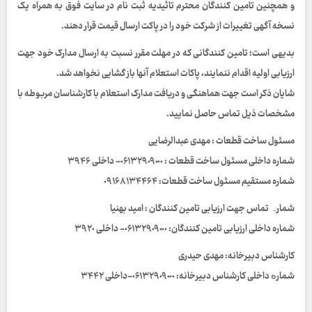
و همچنین تامین کنندگان محترم تائیدیه ثبت نام در سایت فوق به همراه یک
نسخه آگهی تغییرات از شرکت خود را در پاکت ارسال قیمت قرار دهند.
بدیھی است؛ تامین کنندگانی که در مهلت مقرر نسبت به ارسال مدارک خود جهت
ارزیابی اولیه اقدام ننمایند، پاکات استعلام آنها باز گشایی نخواهد شد.
شایان ذکر است جهت هماهنگی و دریافت مدارک استعلام با کارشناسان مربوطه با
مشخصات ذیل تماس حاصل نمایید.
مسئول ساخت قطعات : مهدی عبدالرضایی
شماره داخلى مسئول ساخت قطعات : ٠۶١٣٢٩٠٩٠٠٠- داخلی ٣٩۴۶
شماره مستقیم مسئول ساخت قطعات: ٠٩١۶٨١٣۴۴۶۴
شمارہ تماس جھت ارزیابی تامین کنندگان : امید بهنیا
شماره داخلی ارزیابی تامین كنندگان: ٠۶١٣٢٩٠٩٠٠٠- داخلى ٣٩٢٠
کارشناس دبیرخانه: مهدی حیدری
شمارە داخلی کارشناس دبيرخانه: ٠۶١٣٢٩٠٩٠٠٠-داخلی ٣۴۴٢