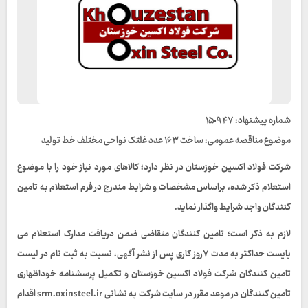
شماره پیشنهاد: ١۵٠٩۴٧
موضوع مناقصه عمومی: ساخت ١۶٣ عدد غلتک نواحی مختلف خط تولید
شرکت فولاد اکسین خوزستان در نظر دارد؛ کالاهای مورد نیاز خود را با موضوع
استعلام ذکر شده، براساس مشخصات و شرایط مندرج در فرم استعلام به تامین
کنندگان واجد شرایط واگذار نماید.
لازم به ذکر است؛ تامین کنندگان متقاضی ضمن دریافت مدارک استعلام می
بایست حداکثر به مدت ٧روز کاری پس از نشر آگھی، نسبت به ثبت نام در لیست
تامین کنندگان شرکت فولاد اکسین خوزستان و تکمیل پرسشنامه خوداظهاری
تامین کنندگان در موعد مقرر در سایت شرکت به نشانی srm.oxinsteel.ir اقدام