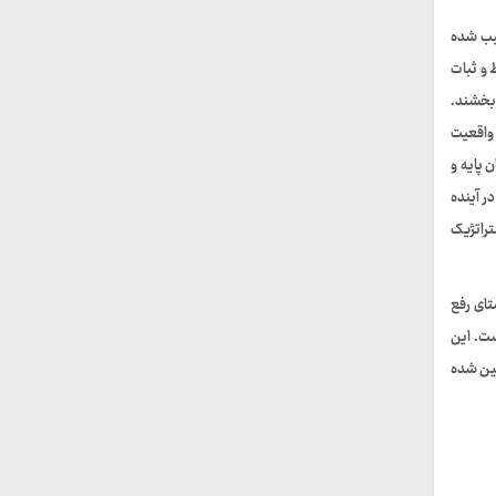
سبب شده
 و ثبات
 بخشند.
 واقعیت
 پایه و
ر آینده
تراتژیک
ای رفع
ست. این
یین شده