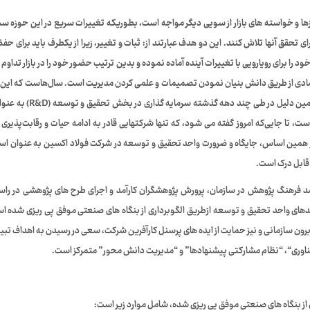
ازها و خواسته های بازار از سویی دیگر مواجه است، بطوریکه تغییرات سریع در این حوزه 
 تحقق آنها تلاش کنند. این دو هدف عبارتند از: ثبات و تغییر، زیرا از یکطرف باید برای حفظ
 را برای رویارویی با تغییرات آینده آماده نموده و بدین ترتیب حضور خود را در بازار تداوم
تصادی از طریق دانش بنیان نمودن تصمیمات و علمی کردن مدیریت است. سال‌هاست که این
 همین دلیل در طی چند دهه گذشته سرمایه گذاری در بخش تحقیق و توسعه
(R&D)
به عنوان
ا جایی‌که امروز گفته می شود، که تنها شرکتهایی قادر به ادامه حیات و رقابت‌پذیری د
ر همین اساس، جایگاه و ضرورت واحد تحقیق و توسعه در شرکت فولاد اکسین به عنوان اس
 قابل درک است.
فرهنگ پژوهش در سازمان، پرورش پژوهشگران کارآمد و اجرای طرح های پژوهشی در راست
یندهای واحد تحقیق و توسعه ازطریق الگوبرداری از بنگاه های صنعتی موفق پی ریزی شده ا
ون سازمانی و نیز حمایت از ایده های پرسنل کارآفرین شرکت، سعی در رسیدن به اهداف تب
اوری
“، “
نظام مشارکتی پیشنهادها
” و “
مدیریت دانش محور
” متمرکز است.
 از بنگاه های صنعتی موفق پی ریزی شده، شامل موارد زیر است: