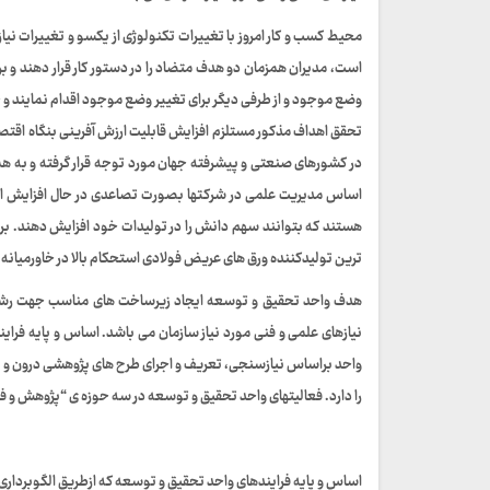
محیط کسب و کار امروز با تغییرات تکنولوژی از یکسو و تغییرات نی
است، مدیران همزمان دو هدف متضاد را در دستور کار قرار دهند و برای
وضع موجود و از طرفی دیگر برای تغییر وضع موجود اقدام نمایند و خود
تحقق اهداف مذکور مستلزم افزایش قابلیت ارزش آفرینی بنگاه اق
در کشورهای صنعتی و پیشرفته جهان مورد توجه قرار گرفته و به
اساس مدیریت علمی در شرکتها بصورت تصاعدی در حال افزایش است، ت
هستند که بتوانند سهم دانش را در تولیدات خود افزایش دهند. ب
ترین تولیدکننده ورق های عریض فولادی استحکام بالا در خاورمیانه
هدف واحد تحقیق و توسعه
ایجاد زیرساخت های مناسب جهت رشد 
نیازهای علمی و فنی مورد نیاز سازمان می باشد. اساس و پایه فرا
واحد براساس نیازسنجی، تعریف و اجرای طرح های پژوهشی درون و بر
را دارد. فعالیتهای واحد تحقیق و توسعه در سه حوزه ی “
پژوهش و فن
اساس و پایه فرایندهای واحد تحقیق و توسعه که ازطریق الگوبرداری