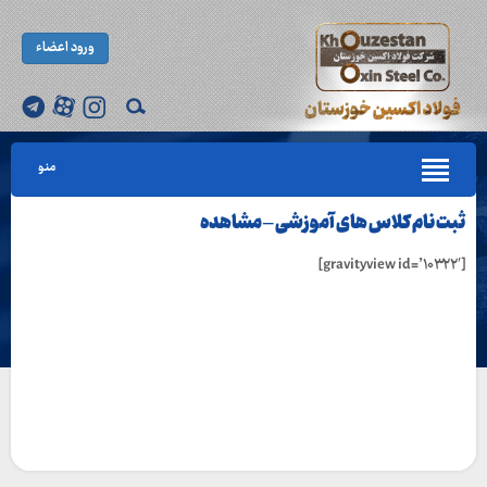
ورود اعضاء
منو
ثبت نام کلاس های آموزشی – مشاهده
[gravityview id=’۱۰۳۲۲′]